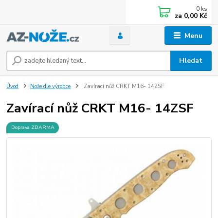
0
ks
za
0,00 Kč
Menu
Hledat
Úvod
Nože dle výrobce
Zavírací nůž CRKT M16- 14ZSF
Zavírací nůž CRKT M16- 14ZSF
Doprava ZDARMA