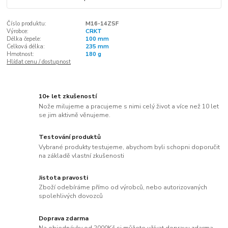
Číslo produktu:
M16-14ZSF
Výrobce:
CRKT
Délka čepele:
100 mm
Celková délka:
235 mm
Hmotnost:
180 g
Hlídat cenu / dostupnost
10+ let zkušeností
Nože milujeme a pracujeme s nimi celý život a více než 10 let
se jim aktivně věnujeme.
Testování produktů
Vybrané produkty testujeme, abychom byli schopni doporučit
na základě vlastní zkušenosti
Jistota pravosti
Zboží odebíráme přímo od výrobců, nebo autorizovaných
spolehlivých dovozců
Doprava zdarma