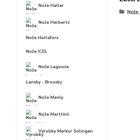
Nože Haller
Nože 
Nože Herbertz
Nože Hultafors
Nože ICEL
Nože Laguiole
Lansky - Brousky
Nože Manly
Nože Marttiini
Výrobky Merkur Solingen