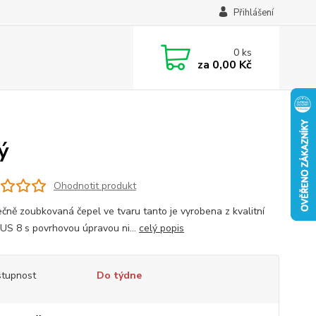
Přihlášení
0
ks
za
0,00 Kč
ý
Ohodnotit produkt
ečně zoubkovaná čepel ve tvaru tanto je vyrobena z kvalitní
AUS 8 s povrhovou úpravou ni...
celý popis
tupnost
Do týdne