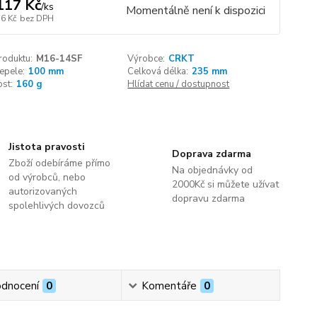
117 Kč
/
ks
Momentálně není k dispozici
76 Kč
bez DPH
roduktu:
M16-14SF
Výrobce:
CRKT
epele:
100 mm
Celková délka:
235 mm
st:
160 g
Hlídat cenu / dostupnost
Jistota pravosti
Doprava zdarma
Zboží odebíráme přímo
Na objednávky od
od výrobců, nebo
2000Kč si můžete užívat
autorizovaných
dopravu zdarma
spolehlivých dovozců
dnocení
0
Komentáře
0