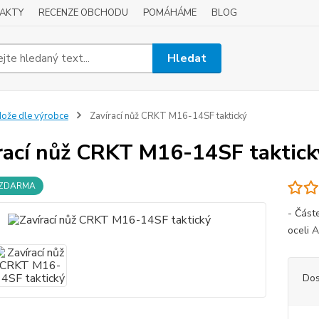
AKTY
RECENZE OBCHODU
POMÁHÁME
BLOG
Hledat
ože dle výrobce
Zavírací nůž CRKT M16-14SF taktický
rací nůž CRKT M16-14SF taktick
 ZDARMA
- Část
oceli 
Dos