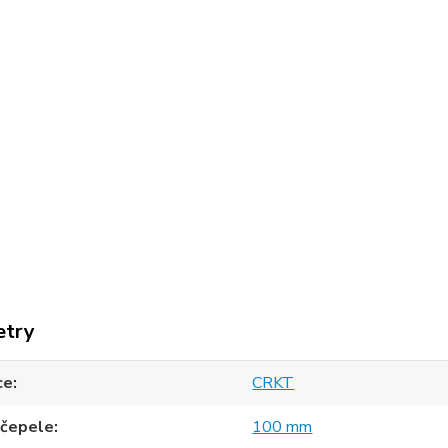
etry
ce
CRKT
 čepele
100 mm