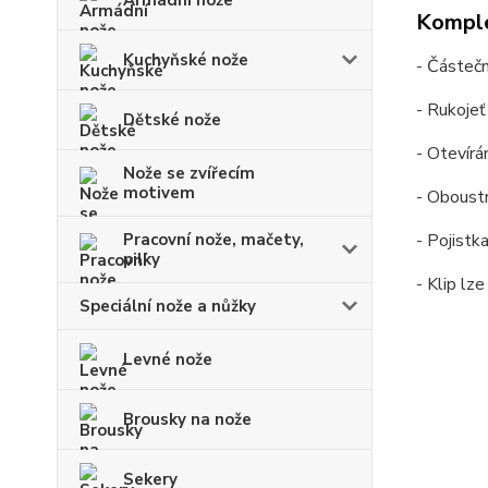
Armádní nože
Komple
Kuchyňské nože
- Částečn
- Rukojeť 
Dětské nože
- Otevírá
Nože se zvířecím
motivem
- Oboustr
Pracovní nože, mačety,
- Pojistk
pilky
- Klip lze
Speciální nože a nůžky
Levné nože
Brousky na nože
Sekery