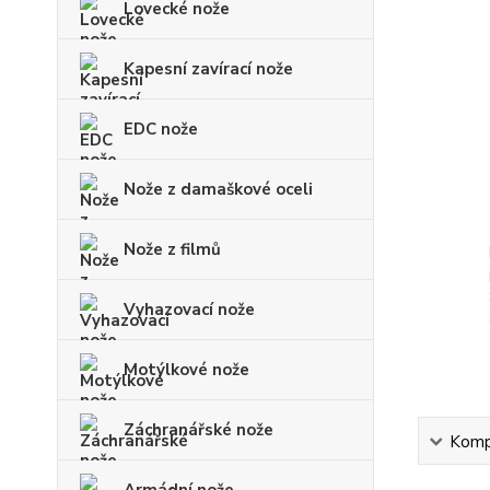
Lovecké nože
Kapesní zavírací nože
EDC nože
Nože z damaškové oceli
Nože z filmů
Vyhazovací nože
Motýlkové nože
Záchranářské nože
Kompl