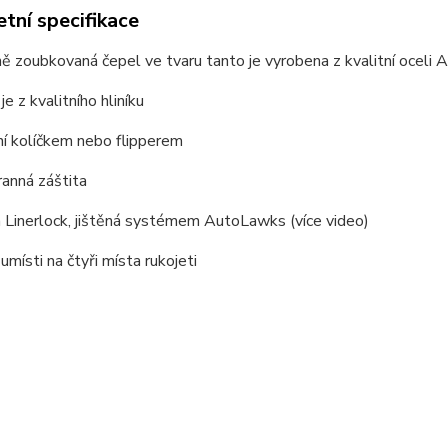
tní specifikace
ě zoubkovaná čepel ve tvaru tanto je vyrobena z kvalitní oceli 
je z kvalitního hliníku
ní kolíčkem nebo flipperem
anná záštita
a Linerlock, jištěná systémem AutoLawks (více video)
 umísti na čtyři místa rukojeti