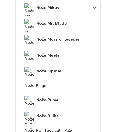
Nože Mikov
Nože Mr. Blade
Nože Mora of Sweden
Nože Muela
Nože Opinel
Nože Pirge
Nože Puma
Nože Ruike
Nože RUI Tactical - K25