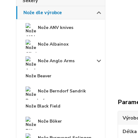
Nože dle výrobce
Nože ANV knives
Nože Albainox
Nože Anglo Arms
Nože Beaver
Nože Berndorf Sandrik
Param
Nože Black Field
Výrob
Nože Böker
Délka
Nože Burgvogel Solingen