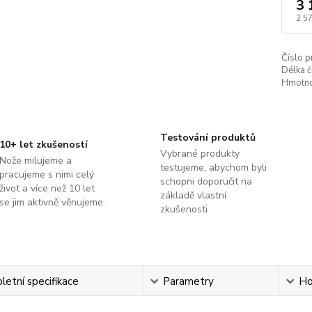
3 
2 5
Číslo p
Délka č
Hmotno
Testování produktů
10+ let zkušeností
Vybrané produkty
Nože milujeme a
testujeme, abychom byli
pracujeme s nimi celý
schopni doporučit na
život a více než 10 let
základě vlastní
se jim aktivně věnujeme.
zkušenosti
etní specifikace
Parametry
Ho