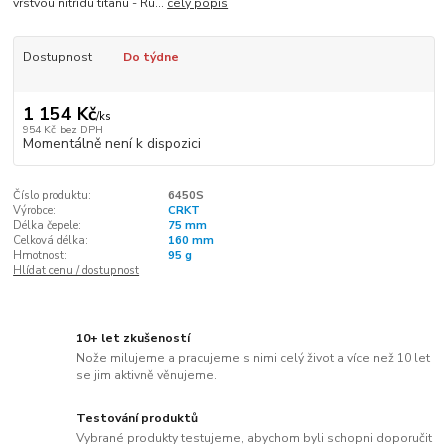
vrstvou nitridu titanu - Ru...
celý popis
Dostupnost
Do týdne
1 154 Kč
/
ks
954 Kč
bez DPH
Momentálně není k dispozici
Číslo produktu:
6450S
Výrobce:
CRKT
Délka čepele:
75 mm
Celková délka:
160 mm
Hmotnost:
95 g
Hlídat cenu / dostupnost
10+ let zkušeností
Nože milujeme a pracujeme s nimi celý život a více než 10 let
se jim aktivně věnujeme.
Testování produktů
Vybrané produkty testujeme, abychom byli schopni doporučit