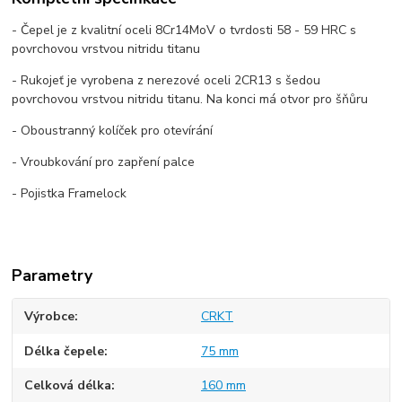
- Čepel je z kvalitní oceli 8Cr14MoV o tvrdosti 58 - 59 HRC s
povrchovou vrstvou nitridu titanu
- Rukojeť je vyrobena z nerezové oceli 2CR13 s šedou
povrchovou vrstvou nitridu titanu. Na konci má otvor pro šňůru
- Oboustranný kolíček pro otevírání
- Vroubkování pro zapření palce
- Pojistka Framelock
Parametry
Výrobce
CRKT
Délka čepele
75 mm
Celková délka
160 mm