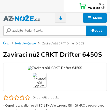
0
ks
za
0,00 Kč
Menu
Hledat
Úvod
Nože dle výrobce
Zavírací nůž CRKT Drifter 6450S
Zavírací nůž CRKT Drifter 6450S
Ohodnotit produkt
- Čepel je z kvalitní oceli 8Cr14MoV o tvrdosti 58 - 59 HRC s povrchovou