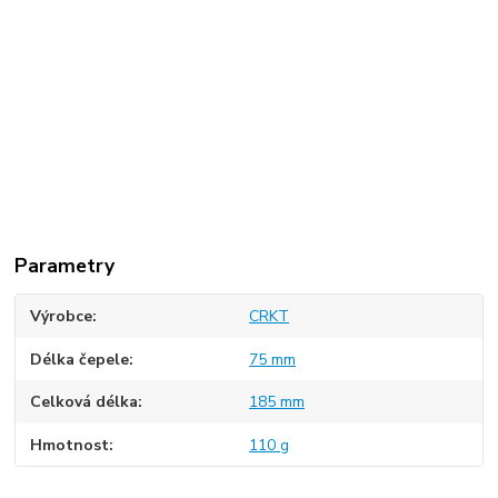
Parametry
Výrobce
CRKT
Délka čepele
75 mm
Celková délka
185 mm
Hmotnost
110 g