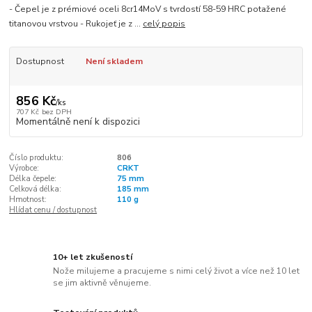
- Čepel je z prémiové oceli 8cr14MoV s tvrdostí 58-59 HRC potažené
titanovou vrstvou - Rukojeť je z ...
celý popis
Dostupnost
Není skladem
856 Kč
/
ks
707 Kč
bez DPH
Momentálně není k dispozici
Číslo produktu:
806
Výrobce:
CRKT
Délka čepele:
75 mm
Celková délka:
185 mm
Hmotnost:
110 g
Hlídat cenu / dostupnost
10+ let zkušeností
Nože milujeme a pracujeme s nimi celý život a více než 10 let
se jim aktivně věnujeme.