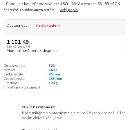
- Čepel je z kvalitní nerezové oceli 8Cr14MoV o tvrdosti 58 - 59 HRC s
částečně zoubkovaným ostřím -...
celý popis
Dostupnost
Není skladem
1 101 Kč
/
ks
910 Kč
bez DPH
Momentálně není k dispozici
Číslo produktu:
820
Výrobce:
CRKT
Délka čepele:
80 mm
Celková délka:
185 mm
Hmotnost:
120 g
Hlídat cenu / dostupnost
10+ let zkušeností
Nože milujeme a pracujeme s nimi celý život a více než 10 let
se jim aktivně věnujeme.