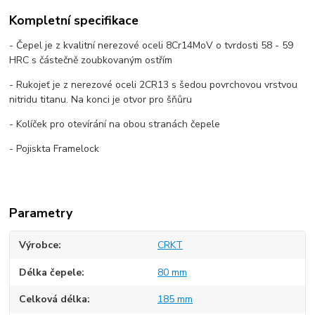
Kompletní specifikace
- Čepel je z kvalitní nerezové oceli 8Cr14MoV o tvrdosti 58 - 59
HRC s částečně zoubkovaným ostřím
- Rukojeť je z nerezové oceli 2CR13 s šedou povrchovou vrstvou
nitridu titanu. Na konci je otvor pro šňůru
- Kolíček pro otevírání na obou stranách čepele
- Pojiskta Framelock
Parametry
Výrobce
CRKT
Délka čepele
80 mm
Celková délka
185 mm