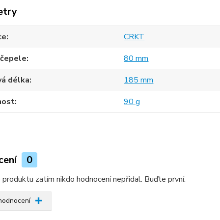
etry
ce
CRKT
 čepele
80 mm
vá délka
185 mm
ost
90 g
cení
0
produktu zatím nikdo hodnocení nepřidal. Buďte první.
 hodnocení