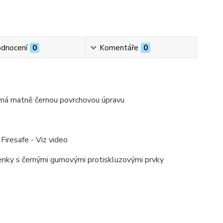
dnocení
0
Komentáře
0
- má matně černou povrchovou úpravu
Firesafe - Viz video
třenky s černými gumovými protiskluzovými prvky