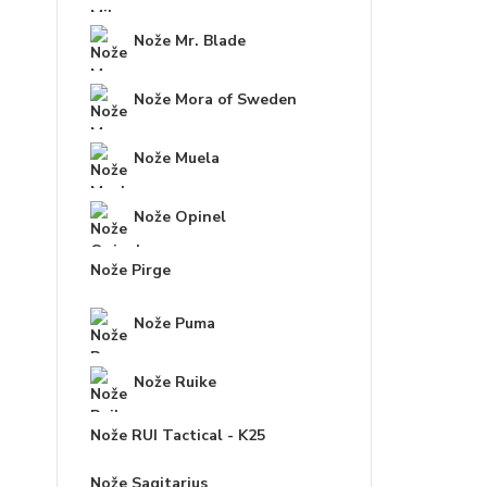
Nože Mr. Blade
Nože Mora of Sweden
Nože Muela
Nože Opinel
Nože Pirge
Nože Puma
Nože Ruike
Nože RUI Tactical - K25
Nože Sagitarius