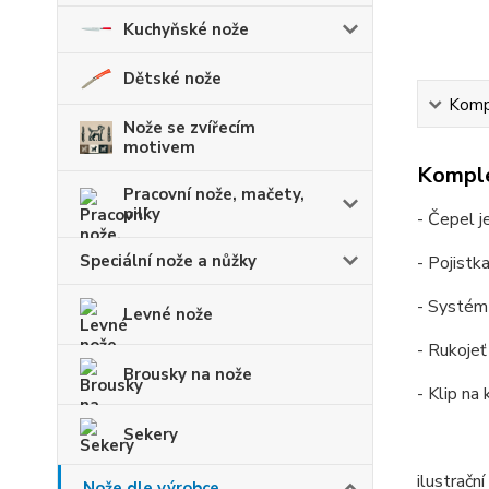
Kuchyňské nože
Dětské nože
Kompl
Nože se zvířecím
motivem
Komple
Pracovní nože, mačety,
pilky
- Čepel 
Speciální nože a nůžky
- Pojistk
- Systém 
Levné nože
- Rukojeť
Brousky na nože
- Klip na
Sekery
ilustračn
Nože dle výrobce