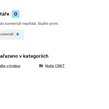
táře
0
do komentář nepřidal. Buďte první.
 komentář
zařazeno v kategoriích
dle výrobce
Nože CRKT