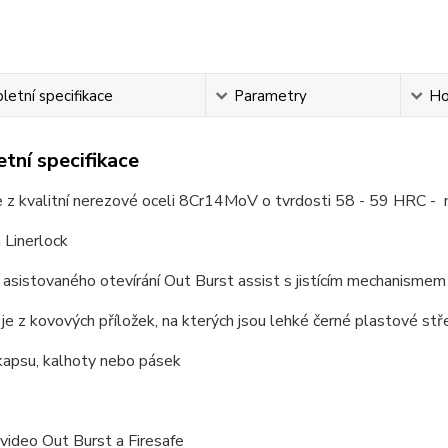
etní specifikace
Parametry
Ho
tní specifikace
je z kvalitní nerezové oceli 8Cr14MoV o tvrdosti 58 - 59 HRC 
a Linerlock
asistovaného otevírání Out Burst assist s jistícím mechanismem 
 je z kovových příložek, na kterých jsou lehké černé plastové s
 kapsu, kalhoty nebo pásek
í video Out Burst a Firesafe