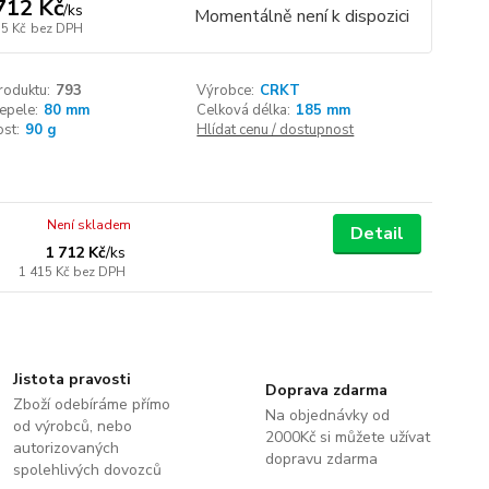
712 Kč
/
ks
Momentálně není k dispozici
15 Kč
bez DPH
roduktu:
793
Výrobce:
CRKT
epele:
80 mm
Celková délka:
185 mm
st:
90 g
Hlídat cenu / dostupnost
Není skladem
Detail
1 712 Kč
/
ks
1 415 Kč
bez DPH
Jistota pravosti
Doprava zdarma
Zboží odebíráme přímo
Na objednávky od
od výrobců, nebo
2000Kč si můžete užívat
autorizovaných
dopravu zdarma
spolehlivých dovozců