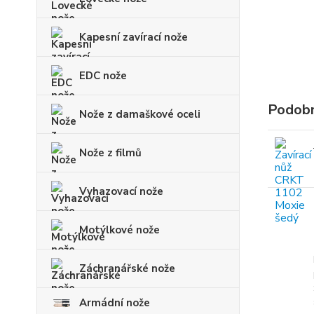
Kapesní zavírací nože
EDC nože
Podobn
Nože z damaškové oceli
Nože z filmů
Vyhazovací nože
Motýlkové nože
Záchranářské nože
Armádní nože