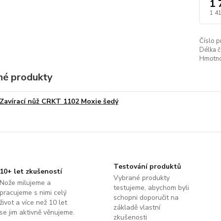
1 
1 4
Číslo p
Délka č
Hmotno
é produkty
Zavírací nůž CRKT 1102 Moxie šedý
Testování produktů
10+ let zkušeností
Vybrané produkty
Nože milujeme a
testujeme, abychom byli
pracujeme s nimi celý
schopni doporučit na
život a více než 10 let
základě vlastní
se jim aktivně věnujeme.
zkušenosti