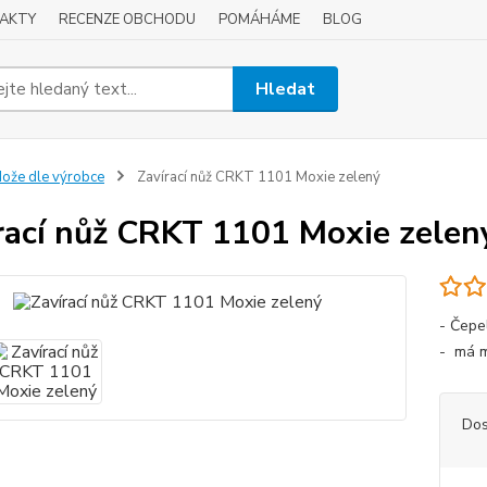
AKTY
RECENZE OBCHODU
POMÁHÁME
BLOG
Hledat
ože dle výrobce
Zavírací nůž CRKT 1101 Moxie zelený
rací nůž CRKT 1101 Moxie zelen
- Čepe
- má m
Dos