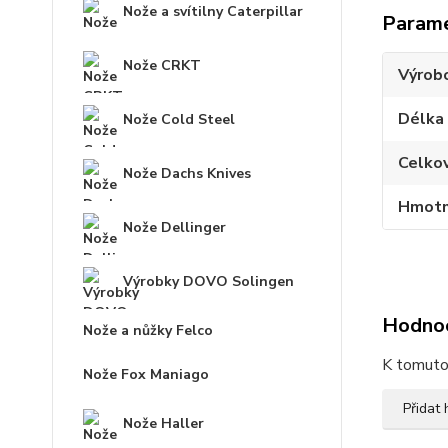
Nože a svítilny Caterpillar
Param
Nože CRKT
Výrob
Délka
Nože Cold Steel
Celko
Nože Dachs Knives
Hmotn
Nože Dellinger
Výrobky DOVO Solingen
Hodno
Nože a nůžky Felco
K tomuto 
Nože Fox Maniago
Přidat
Nože Haller