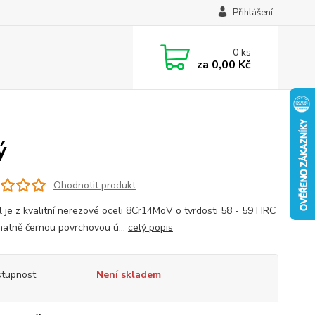
Přihlášení
0
ks
za
0,00 Kč
ý
Ohodnotit produkt
l je z kvalitní nerezové oceli 8Cr14MoV o tvrdosti 58 - 59 HRC
atně černou povrchovou ú...
celý popis
tupnost
Není skladem