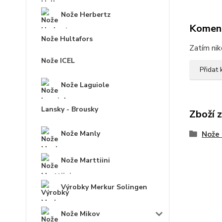
Nože Herbertz
Komen
Nože Hultafors
Zatím nik
Nože ICEL
Přidat
Nože Laguiole
Lansky - Brousky
Zboží 
Nože Manly
Nože 
Nože Marttiini
Výrobky Merkur Solingen
Nože Mikov