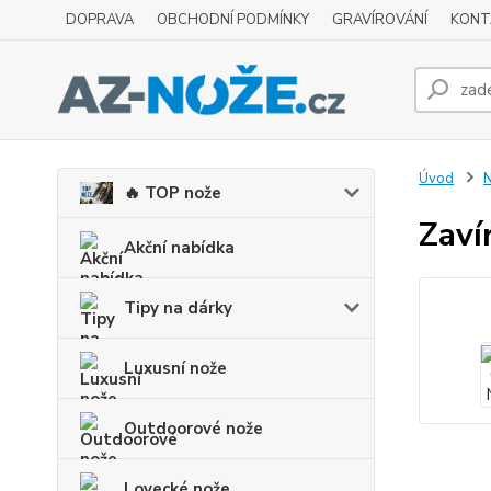
DOPRAVA
OBCHODNÍ PODMÍNKY
GRAVÍROVÁNÍ
KONT
Úvod
N
🔥 TOP nože
Zaví
Akční nabídka
Tipy na dárky
Luxusní nože
Outdoorové nože
Lovecké nože