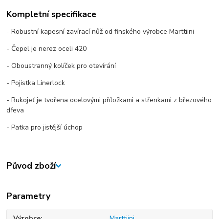
Kompletní specifikace
- Robustní kapesní zavírací nůž od finského výrobce Marttiini
- Čepel je nerez oceli 420
- Oboustranný kolíček pro otevírání
- Pojistka Linerlock
- Rukojeť je tvořena ocelovými příložkami a střenkami z březového
dřeva
- Patka pro jistější úchop
Původ zboží
Parametry
Výrobce
Marttiini