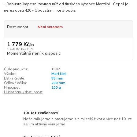
- Robustní kapesní zavírací nůž od finského výrobce Marttiini - Čepel je
nerez oceli 420 - Oboustran...
celý popis
Dostupnost
Není skladem
1 779 Kč
/
ks
1 470 Kč
bez DPH
Momentálně není k dispozici
Číslo produktu:
1597
Výrobce:
Marttiini
Délka čepele:
85 mm
Celková délka:
200 mm
Hmotnost:
200 g
Hlídat cenu / dostupnost
10+ let zkušeností
Nože milujeme a pracujeme s nimi celý život a více než 10 let
se jim aktivně věnujeme.