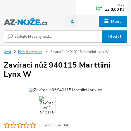
0
ks
za
0,00 Kč
Menu
Hledat
Úvod
Nože dle výrobce
Zavírací nůž 940115 Marttiini Lynx W
Zavírací nůž 940115 Marttiini
Lynx W
Ohodnotit produkt