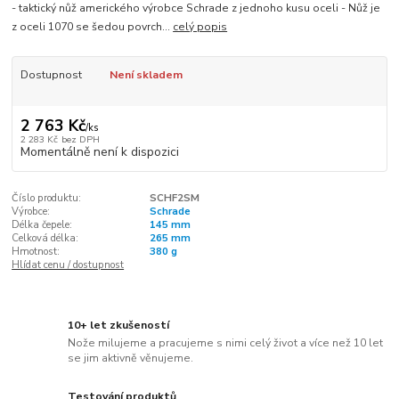
- taktický nůž amerického výrobce Schrade z jednoho kusu oceli - Nůž je
z oceli 1070 se šedou povrch...
celý popis
Dostupnost
Není skladem
2 763 Kč
/
ks
2 283 Kč
bez DPH
Momentálně není k dispozici
Číslo produktu:
SCHF2SM
Výrobce:
Schrade
Délka čepele:
145 mm
Celková délka:
265 mm
Hmotnost:
380 g
Hlídat cenu / dostupnost
10+ let zkušeností
Nože milujeme a pracujeme s nimi celý život a více než 10 let
se jim aktivně věnujeme.
Testování produktů