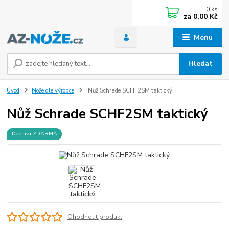
0
ks
za
0,00 Kč
Menu
Hledat
Úvod
Nože dle výrobce
Nůž Schrade SCHF2SM taktický
Nůž Schrade SCHF2SM taktický
Doprava ZDARMA
Ohodnotit produkt