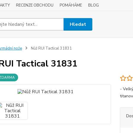
AKTY
RECENZE OBCHODU
POMÁHÁME
BLOG
Hledat
rmádní nože
Nůž RUI Tactical 31831
RUI Tactical 31831
 ZDARMA
- Velký
titano
Dos