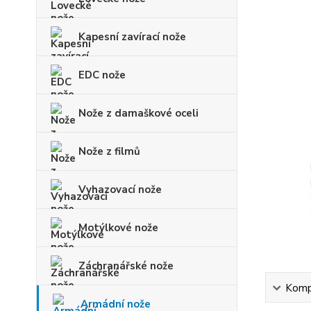
Kapesní zavírací nože
EDC nože
Nože z damaškové oceli
Nože z filmů
Vyhazovací nože
Motýlkové nože
Záchranářské nože
Kompl
Armádní nože