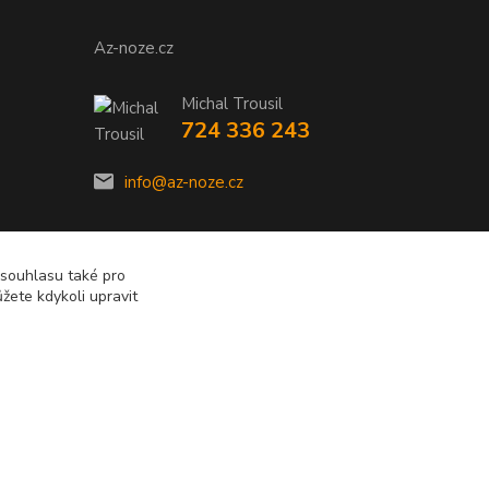
Az-noze.cz
Michal Trousil
724 336 243
info@az-noze.cz
 souhlasu také pro
žete kdykoli upravit
Vytvořeno na
Eshop-rychle.cz