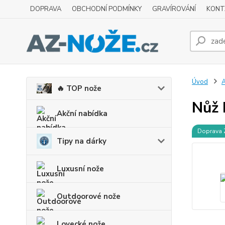
DOPRAVA
OBCHODNÍ PODMÍNKY
GRAVÍROVÁNÍ
KONT
Úvod
A
🔥 TOP nože
Nůž 
Akční nabídka
Doprava
Tipy na dárky
Luxusní nože
Outdoorové nože
Lovecké nože