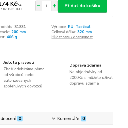
174 Kč
/
ks
Přidat do košíku
97 Kč
bez DPH
roduktu:
31831
Výrobce:
RUI Tactical
epele:
200 mm
Celková délka:
320 mm
st:
406 g
Hlídat cenu / dostupnost
Jistota pravosti
Doprava zdarma
Zboží odebíráme přímo
Na objednávky od
od výrobců, nebo
2000Kč si můžete užívat
autorizovaných
dopravu zdarma
spolehlivých dovozců
dnocení
0
Komentáře
0