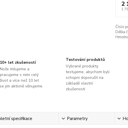
2 
1 7
Číslo p
Délka č
Hmotno
Testování produktů
10+ let zkušeností
Vybrané produkty
Nože milujeme a
testujeme, abychom byli
pracujeme s nimi celý
schopni doporučit na
život a více než 10 let
základě vlastní
se jim aktivně věnujeme.
zkušenosti
etní specifikace
Parametry
Ho