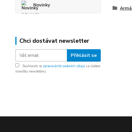
Novinky
Armá
Chci dostávat newsletter
Přihlásit se
Souhlasím se
zpracováním osobních údajů
za účelem
rozesílky newsletteru.