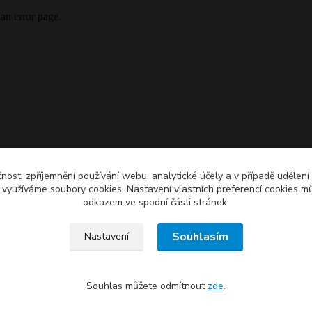
čnost, zpříjemnění používání webu, analytické účely a v případě udělení
y využíváme soubory cookies. Nastavení vlastních preferencí cookies mů
odkazem ve spodní části stránek.
Souhlasím
Nastavení
Souhlas můžete odmítnout
zde
.