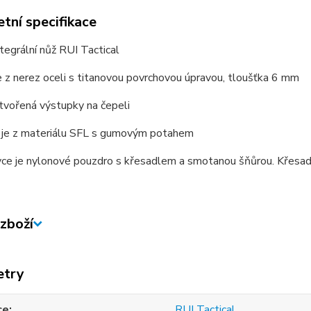
tní specifikace
ntegrální nůž RUI Tactical
e z nerez oceli s titanovou povrchovou úpravou, tloušťka 6 mm
 tvořená výstupky na čepeli
ť je z materiálu SFL s gumovým potahem
ce je nylonové pouzdro s křesadlem a smotanou šňůrou. Křesadl
zboží
etry
ce
RUI Tactical