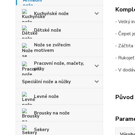
Komple
Kuchyňské nože
- Velký i
Dětské nože
- Čepel j
Nože se zvířecím
- Záčtita
motivem
- Rukoje
Pracovní nože, mačety,
pilky
- V dodáv
Speciální nože a nůžky
Původ 
Levné nože
Brousky na nože
Param
Sekery
Výrob