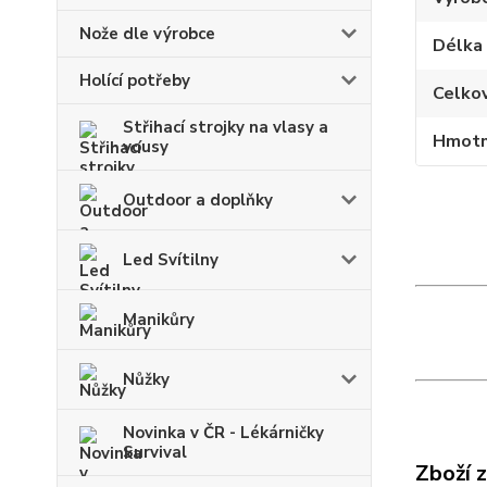
Nože dle výrobce
Délka
Holící potřeby
Celko
Střihací strojky na vlasy a
Hmotn
vousy
Outdoor a doplňky
Led Svítilny
Manikůry
Nůžky
Novinka v ČR - Lékárničky
Survival
Zboží 