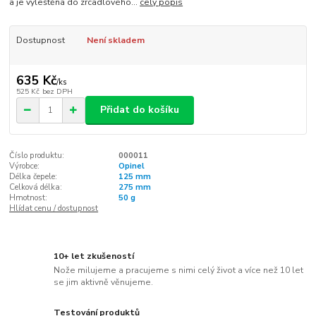
a je vyleštěná do zrcadlového...
celý popis
Dostupnost
Není skladem
635 Kč
/
ks
525 Kč
bez DPH
Přidat do košíku
Číslo produktu:
000011
Výrobce:
Opinel
Délka čepele:
125 mm
Celková délka:
275 mm
Hmotnost:
50 g
Hlídat cenu / dostupnost
10+ let zkušeností
Nože milujeme a pracujeme s nimi celý život a více než 10 let
se jim aktivně věnujeme.
Testování produktů