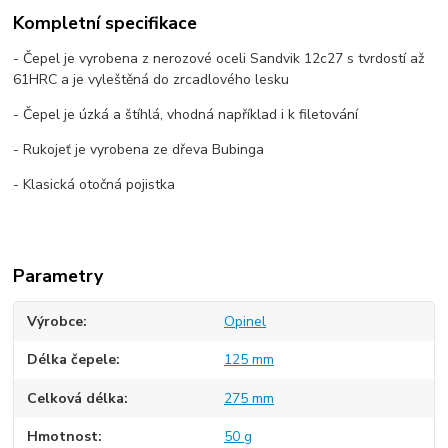
Kompletní specifikace
- Čepel je vyrobena z nerozové oceli Sandvik 12c27 s tvrdostí až
61HRC a je vyleštěná do zrcadlového lesku
- Čepel je úzká a štíhlá, vhodná například i k filetování
- Rukojeť je vyrobena ze dřeva Bubinga
- Klasická otočná pojistka
Parametry
Výrobce
Opinel
Délka čepele
125 mm
Celková délka
275 mm
Hmotnost
50 g