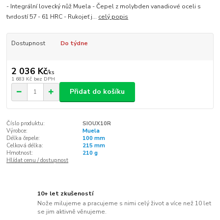
- Integrální lovecký nůž Muela - Čepel z molybden vanadiové oceli s
tvrdostí 57 - 61 HRC - Rukojeť j...
celý popis
Dostupnost
Do týdne
2 036 Kč
/
ks
1 683 Kč
bez DPH
Přidat do košíku
Číslo produktu:
SIOUX10R
Výrobce:
Muela
Délka čepele:
100 mm
Celková délka:
215 mm
Hmotnost:
210 g
Hlídat cenu / dostupnost
10+ let zkušeností
Nože milujeme a pracujeme s nimi celý život a více než 10 let
se jim aktivně věnujeme.