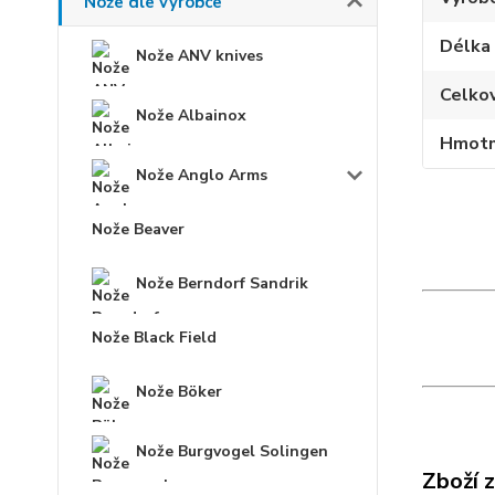
Nože dle výrobce
Délka
Nože ANV knives
Celko
Nože Albainox
Hmotn
Nože Anglo Arms
Nože Beaver
Nože Berndorf Sandrik
Nože Black Field
Nože Böker
Nože Burgvogel Solingen
Zboží 