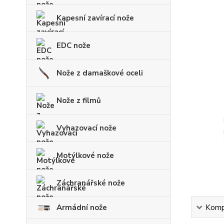
Kapesní zavírací nože
EDC nože
Nože z damaškové oceli
Nože z filmů
Vyhazovací nože
Motýlkové nože
Záchranářské nože
Kompl
Armádní nože