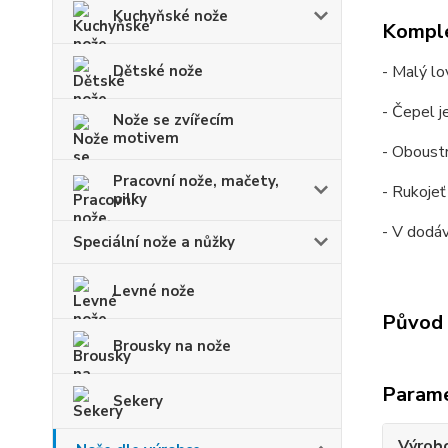
Kuchyňské nože
Komple
- Malý l
Dětské nože
- Čepel j
Nože se zvířecím
motivem
- Oboust
Pracovní nože, mačety,
- Rukojeť
pilky
- V dodá
Speciální nože a nůžky
Levné nože
Původ 
Brousky na nože
Param
Sekery
Výrob