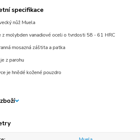
tní specifikace
ovecký nůž Muela
e z molybden vanadiové oceli o tvrdosti 58 - 61 HRC
ranná mosazná záštita a patka
 je z parohu
vce je hnědé kožené pouzdro
zboží
etry
ce
Muela