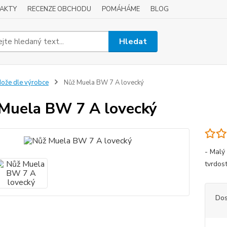
AKTY
RECENZE OBCHODU
POMÁHÁME
BLOG
Hledat
ože dle výrobce
Nůž Muela BW 7 A lovecký
Muela BW 7 A lovecký
- Malý
tvrdos
Dos