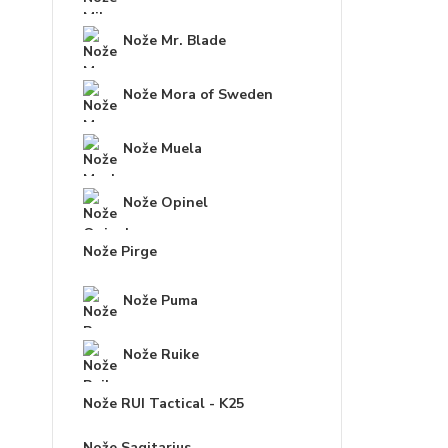
Nože Mr. Blade
Nože Mora of Sweden
Nože Muela
Nože Opinel
Nože Pirge
Nože Puma
Nože Ruike
Nože RUI Tactical - K25
Nože Sagitarius