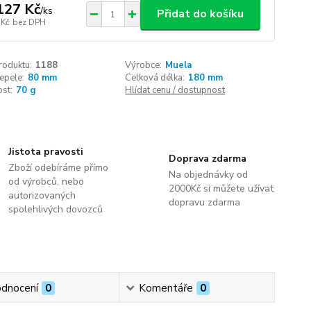
127 Kč
/
ks
Přidat do košíku
 Kč
bez DPH
roduktu:
1188
Výrobce:
Muela
epele:
80 mm
Celková délka:
180 mm
st:
70 g
Hlídat cenu / dostupnost
Jistota pravosti
Doprava zdarma
Zboží odebíráme přímo
Na objednávky od
od výrobců, nebo
2000Kč si můžete užívat
autorizovaných
dopravu zdarma
spolehlivých dovozců
dnocení
0
Komentáře
0