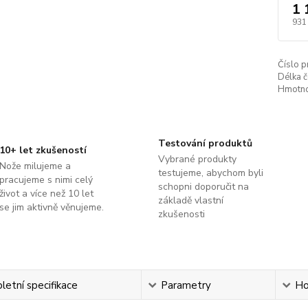
1 
931
Číslo p
Délka č
Hmotno
Testování produktů
10+ let zkušeností
Vybrané produkty
Nože milujeme a
testujeme, abychom byli
pracujeme s nimi celý
schopni doporučit na
život a více než 10 let
základě vlastní
se jim aktivně věnujeme.
zkušenosti
etní specifikace
Parametry
Ho