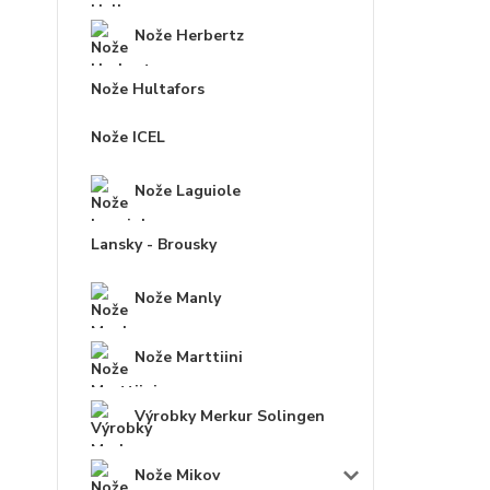
Nože Herbertz
Nože Hultafors
Nože ICEL
Nože Laguiole
Lansky - Brousky
Nože Manly
Nože Marttiini
Výrobky Merkur Solingen
Nože Mikov