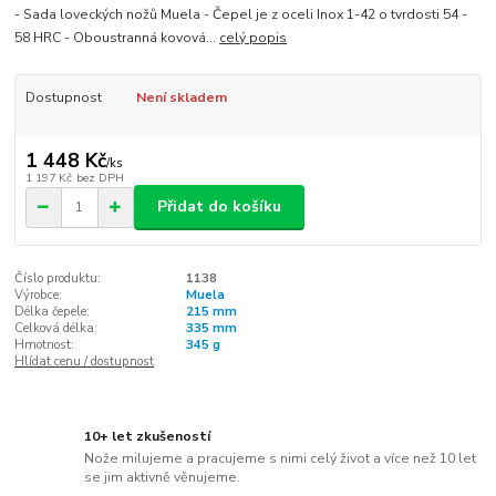
- Sada loveckých nožů Muela - Čepel je z oceli Inox 1-42 o tvrdosti 54 -
58 HRC - Oboustranná kovová...
celý popis
Dostupnost
Není skladem
1 448 Kč
/
ks
1 197 Kč
bez DPH
Přidat do košíku
Číslo produktu:
1138
Výrobce:
Muela
Délka čepele:
215 mm
Celková délka:
335 mm
Hmotnost:
345 g
Hlídat cenu / dostupnost
10+ let zkušeností
Nože milujeme a pracujeme s nimi celý život a více než 10 let
se jim aktivně věnujeme.