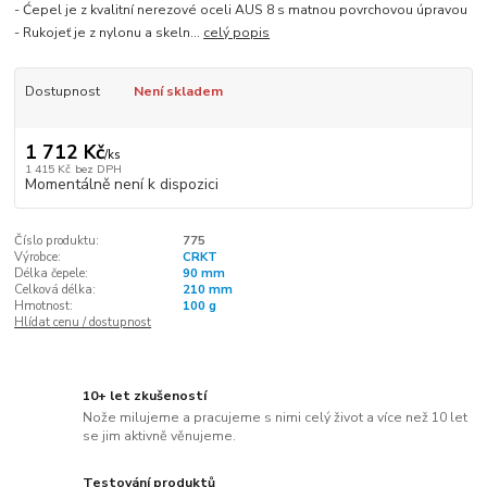
- Ćepel je z kvalitní nerezové oceli AUS 8 s matnou povrchovou úpravou
- Rukojeť je z nylonu a skeln...
celý popis
Dostupnost
Není skladem
1 712 Kč
/
ks
1 415 Kč
bez DPH
Momentálně není k dispozici
Číslo produktu:
775
Výrobce:
CRKT
Délka čepele:
90 mm
Celková délka:
210 mm
Hmotnost:
100 g
Hlídat cenu / dostupnost
10+ let zkušeností
Nože milujeme a pracujeme s nimi celý život a více než 10 let
se jim aktivně věnujeme.
Testování produktů