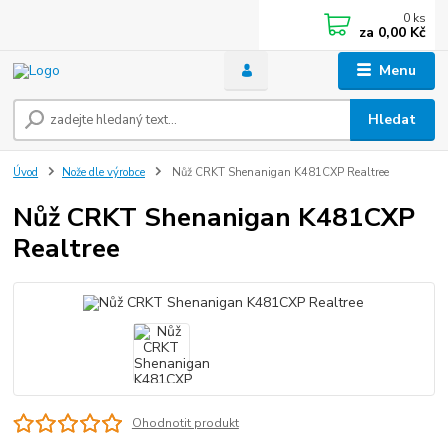
0
ks
za
0,00 Kč
Menu
Hledat
Úvod
Nože dle výrobce
Nůž CRKT Shenanigan K481CXP Realtree
Nůž CRKT Shenanigan K481CXP
Realtree
Ohodnotit produkt