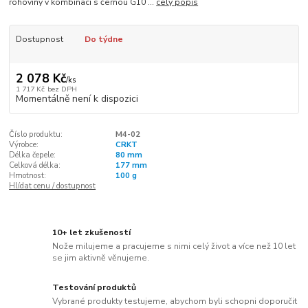
rohoviny v kombinaci s černou G10 ...
celý popis
Dostupnost
Do týdne
2 078 Kč
/
ks
1 717 Kč
bez DPH
Momentálně není k dispozici
Číslo produktu:
M4-02
Výrobce:
CRKT
Délka čepele:
80 mm
Celková délka:
177 mm
Hmotnost:
100 g
Hlídat cenu / dostupnost
10+ let zkušeností
Nože milujeme a pracujeme s nimi celý život a více než 10 let
se jim aktivně věnujeme.
Testování produktů
Vybrané produkty testujeme, abychom byli schopni doporučit