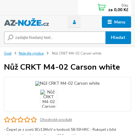
0
ks
za
0,00 Kč
Menu
Hledat
Úvod
Nože dle výrobce
Nůž CRKT M4-02 Carson white
Nůž CRKT M4-02 Carson white
Ohodnotit produkt
- Čepel je z oceli 8Cr13MoV o tvrdosti 58-59 HRC - Rukojeť z bílé