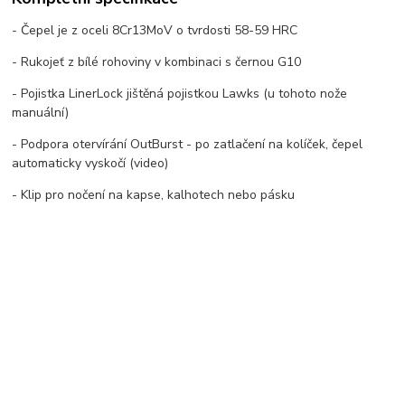
- Čepel je z oceli 8Cr13MoV o tvrdosti 58-59 HRC
- Rukojeť z bílé rohoviny v kombinaci s černou G10
- Pojistka LinerLock jištěná pojistkou Lawks (u tohoto nože
manuální)
- Podpora otervírání OutBurst - po zatlačení na kolíček, čepel
automaticky vyskočí (video)
- Klip pro nočení na kapse, kalhotech nebo pásku