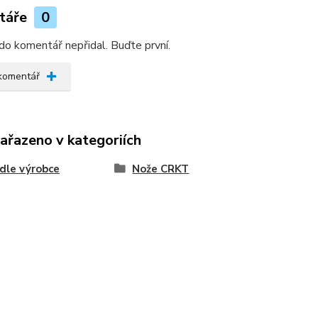
táře
0
do komentář nepřidal. Buďte první.
 komentář
zařazeno v kategoriích
dle výrobce
Nože CRKT