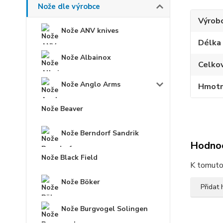
Nože dle výrobce
Výrob
Nože ANV knives
Délka
Nože Albainox
Celko
Nože Anglo Arms
Hmotn
Nože Beaver
Nože Berndorf Sandrik
Hodno
Nože Black Field
K tomuto 
Nože Böker
Přidat
Nože Burgvogel Solingen