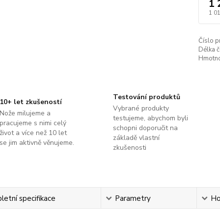
1 
1 0
Číslo p
Délka č
Hmotno
Testování produktů
10+ let zkušeností
Vybrané produkty
Nože milujeme a
testujeme, abychom byli
pracujeme s nimi celý
schopni doporučit na
život a více než 10 let
základě vlastní
se jim aktivně věnujeme.
zkušenosti
etní specifikace
Parametry
Ho