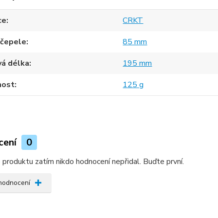
ce
CRKT
 čepele
85 mm
vá délka
195 mm
ost
125 g
cení
0
produktu zatím nikdo hodnocení nepřidal. Buďte první.
 hodnocení