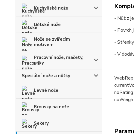
Komple
Kuchyňské nože
- Nůž z j
Dětské nože
- Povrch 
Nože se zvířecím
- Střenk
motivem
- V dodá
Pracovní nože, mačety,
pilky
Speciální nože a nůžky
WebRep
currentV
Levné nože
noRating
noWeigh
Brousky na nože
Sekery
Param