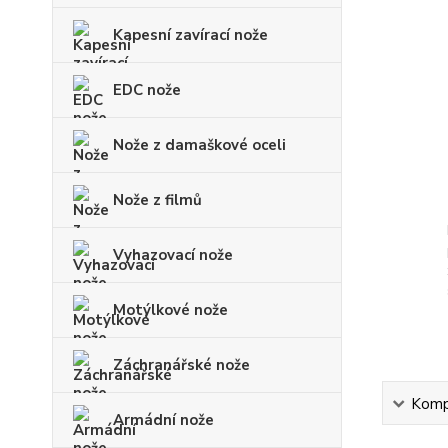
Kapesní zavírací nože
EDC nože
Nože z damaškové oceli
Nože z filmů
Vyhazovací nože
Motýlkové nože
Záchranářské nože
Kompl
Armádní nože