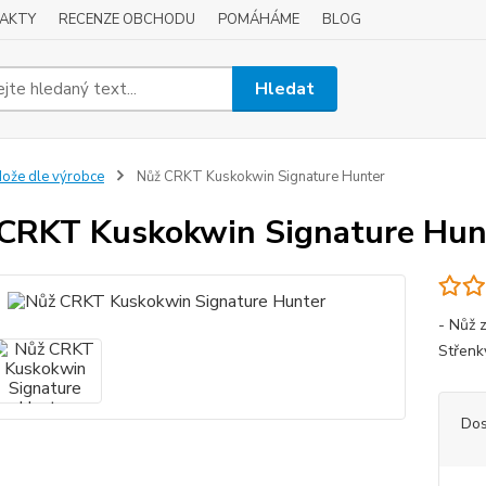
AKTY
RECENZE OBCHODU
POMÁHÁME
BLOG
Hledat
ože dle výrobce
Nůž CRKT Kuskokwin Signature Hunter
CRKT Kuskokwin Signature Hun
- Nůž 
Střenk
Dos