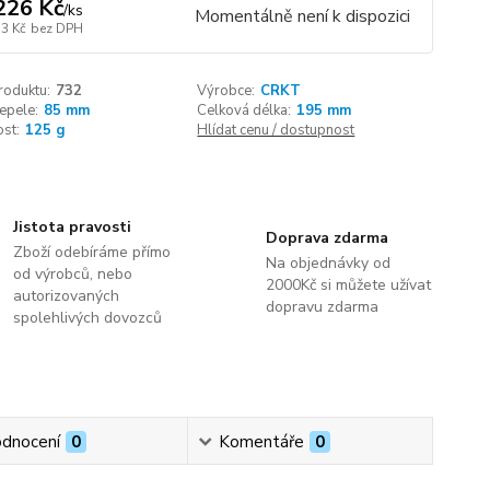
226 Kč
/
ks
Momentálně není k dispozici
13 Kč
bez DPH
roduktu:
732
Výrobce:
CRKT
epele:
85 mm
Celková délka:
195 mm
st:
125 g
Hlídat cenu / dostupnost
Jistota pravosti
Doprava zdarma
Zboží odebíráme přímo
Na objednávky od
od výrobců, nebo
2000Kč si můžete užívat
autorizovaných
dopravu zdarma
spolehlivých dovozců
dnocení
0
Komentáře
0