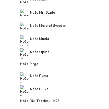
Nože Mr. Blade
Nože Mora of Sweden
Nože Muela
Nože Opinel
Nože Pirge
Nože Puma
Nože Ruike
Nože RUI Tactical - K25