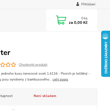
Přihlášení
0
ks
za
0,00 Kč
ter
Ohodnotit produkt
z jednoho kusu nerezové oceli 1.4116 - Povrch je leštěný -
y jsou vyrobeny z bambusového...
celý popis
tupnost
Není skladem