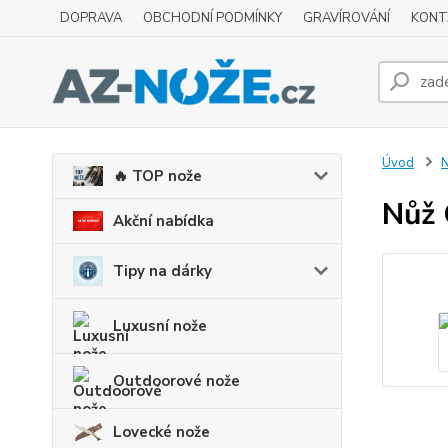
DOPRAVA
OBCHODNÍ PODMÍNKY
GRAVÍROVÁNÍ
KONT
Úvod
N
🔥 TOP nože
Nůž 
Akční nabídka
Tipy na dárky
Luxusní nože
Outdoorové nože
Lovecké nože