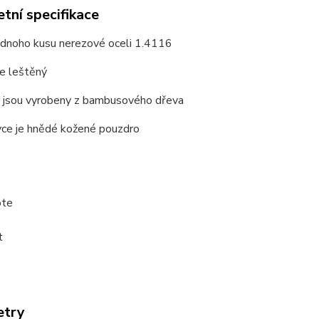
tní specifikace
ednoho kusu nerezové oceli 1.4116
je leštěný
y jsou vyrobeny z bambusového dřeva
vce je hnědé kožené pouzdro
ote
t
etry