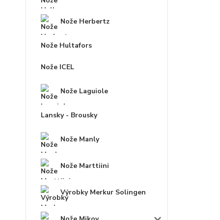
Nože Herbertz
Nože Hultafors
Nože ICEL
Nože Laguiole
Lansky - Brousky
Nože Manly
Nože Marttiini
Výrobky Merkur Solingen
Nože Mikov