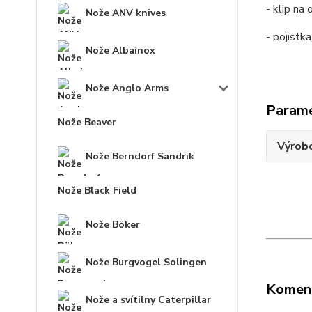
- klip na
Nože ANV knives
- pojistka
Nože Albainox
Nože Anglo Arms
Param
Nože Beaver
Výrob
Nože Berndorf Sandrik
Nože Black Field
Nože Böker
Nože Burgvogel Solingen
Komen
Nože a svítilny Caterpillar