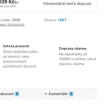
039 Kč
/
ks
Momentálně není k dispozici
 Kč
bez DPH
roduktu:
5500
Výrobce:
CRKT
cenu / dostupnost
Jistota pravosti
Doprava zdarma
Zboží odebíráme přímo
Na objednávky od
od výrobců, nebo
2000Kč si můžete užívat
autorizovaných
dopravu zdarma
spolehlivých dovozců
dnocení
0
Komentáře
0