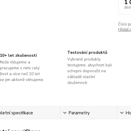
1 
859
Číslo p
Hlídat 
Testování produktů
10+ let zkušeností
Vybrané produkty
Nože milujeme a
testujeme, abychom byli
pracujeme s nimi celý
schopni doporučit na
život a více než 10 let
základě vlastní
se jim aktivně věnujeme.
zkušenosti
etní specifikace
Parametry
Ho