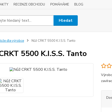
AKTY
RECENZE OBCHODU
POMÁHÁME
BLOG
Hledat
ože dle výrobce
Nůž CRKT 5500 K.I.S.S. Tanto
CRKT 5500 K.I.S.S. Tanto
Výrobc
zavírac
Dos