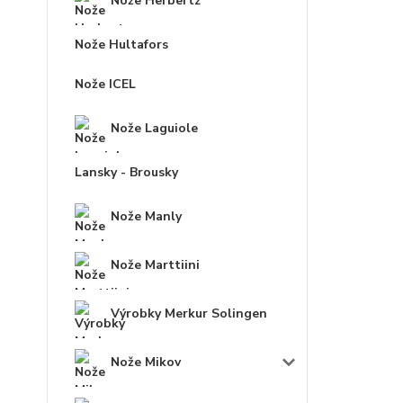
Nože Herbertz
Nože Hultafors
Nože ICEL
Nože Laguiole
Lansky - Brousky
Nože Manly
Nože Marttiini
Výrobky Merkur Solingen
Nože Mikov