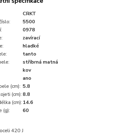
tní specifikace
CRKT
číslo:
5500
:
0978
e:
zavírací
e:
hladké
ele:
tanto
pele:
stříbrná matná
kov
ano
pele (cm):
5.8
ojeti (cm):
8.8
élka (cm):
14.6
 (g):
60
 oceli 420 J