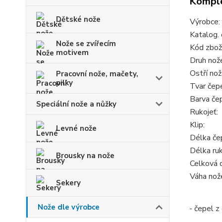
Komple
Dětské nože
Výrobce:
Katalog. 
Nože se zvířecím
Kód zboží
motivem
Druh nož
Ostří nož
Pracovní nože, mačety,
pilky
Tvar čep
Barva če
Speciální nože a nůžky
Rukojeť:
Klip:
Levné nože
Délka če
Délka ruk
Brousky na nože
Celková d
Váha nože
Sekery
Nože dle výrobce
- čepel z