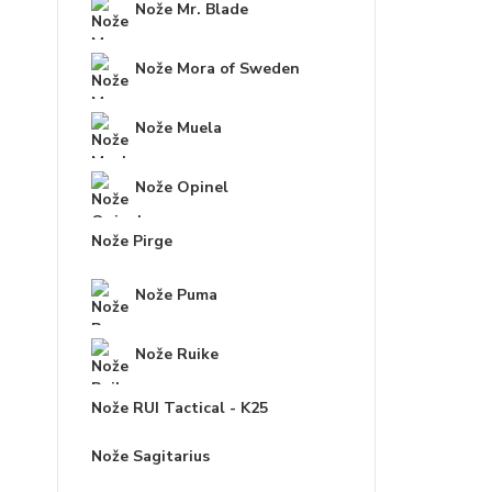
Nože Mr. Blade
Nože Mora of Sweden
Nože Muela
Nože Opinel
Nože Pirge
Nože Puma
Nože Ruike
Nože RUI Tactical - K25
Nože Sagitarius