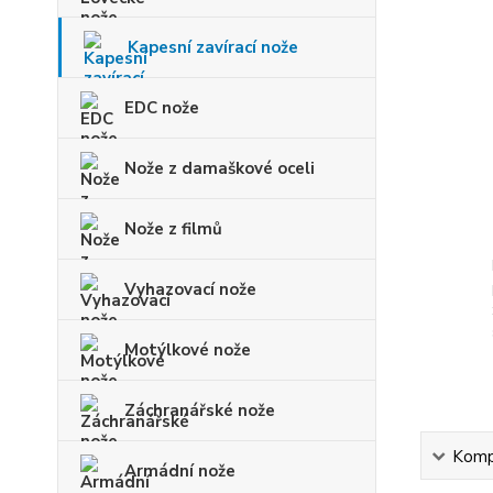
Kapesní zavírací nože
EDC nože
Nože z damaškové oceli
Nože z filmů
Vyhazovací nože
Motýlkové nože
Záchranářské nože
Kompl
Armádní nože