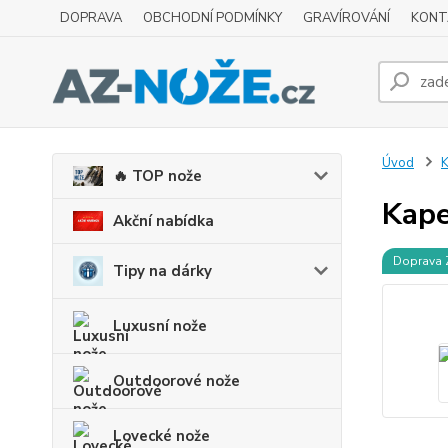
DOPRAVA
OBCHODNÍ PODMÍNKY
GRAVÍROVÁNÍ
KONT
Úvod
K
🔥 TOP nože
Kape
Akční nabídka
Doprava
Tipy na dárky
Luxusní nože
Outdoorové nože
Lovecké nože