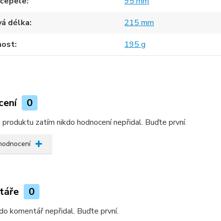
 čepele
95 mm
vá délka
215 mm
ost
195 g
cení
0
produktu zatím nikdo hodnocení nepřidal. Buďte první.
 hodnocení
táře
0
do komentář nepřidal. Buďte první.