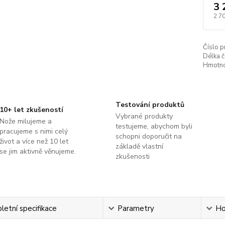
3 
2 7
Číslo p
Délka č
Hmotno
Testování produktů
10+ let zkušeností
Vybrané produkty
Nože milujeme a
testujeme, abychom byli
pracujeme s nimi celý
schopni doporučit na
život a více než 10 let
základě vlastní
se jim aktivně věnujeme.
zkušenosti
etní specifikace
Parametry
Ho