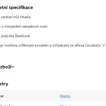
tní specifikace
 zavírací nůž Muela
e z molybden vanadiové oceli
á pojistka Backlock
 je tvořena stříbrným kováním a střenkami ze dřeva Cocobolo. V 
zboží
etry
ce
Muela