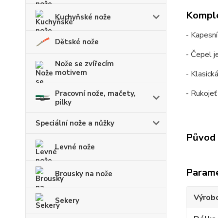
Komple
Kuchyňské nože
- Kapesní
Dětské nože
- Čepel j
Nože se zvířecím
motivem
- Klasick
- Rukojeť
Pracovní nože, mačety,
pilky
Speciální nože a nůžky
Původ 
Levné nože
Param
Brousky na nože
Výrob
Sekery