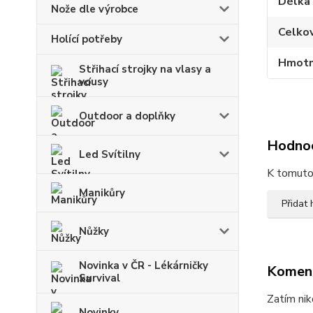
Délka
Nože dle výrobce
Celko
Holící potřeby
Hmotn
Střihací strojky na vlasy a
vousy
Outdoor a doplňky
Hodno
Led Svítilny
K tomuto 
Manikůry
Přidat
Nůžky
Novinka v ČR - Lékárničky
Komen
Survival
Zatím nik
Novinky