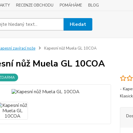
AKTY
RECENZE OBCHODU
POMÁHÁME
BLOG
Hledat
apesní zavírací nože
Kapesní nůž Muela GL 10COA
sní nůž Muela GL 10COA
 ZDARMA
- Kape
Klasick
Dos