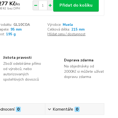
277 Kč
/
ks
Přidat do košíku
08 Kč
bez DPH
roduktu:
GL10COA
Výrobce:
Muela
epele:
95 mm
Celková délka:
215 mm
st:
195 g
Hlídat cenu / dostupnost
Jistota pravosti
Doprava zdarma
Zboží odebíráme přímo
Na objednávky od
od výrobců, nebo
2000Kč si můžete užívat
autorizovaných
dopravu zdarma
spolehlivých dovozců
dnocení
0
Komentáře
0