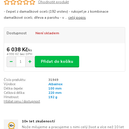
Ohodnotit produkt
- čepel z damaškové oceli (192 vrstev) - rukojeť je z kombinace
damaškové oceli, dřeva a parohu - v ...
celý popis
Dostupnost
Není skladem
6 038 Kč
/
ks
4 990 Kč
bez DPH
Přidat do košíku
Číslo produktu:
31949
Výrobce:
Albainox
Délka čepele:
100 mm
Celková délka:
220 mm
Hmotnost:
192 g
Hlídat cenu / dostupnost
10+ let zkušeností
Nože milujeme a pracujeme s nimi celý život a více než 10 let