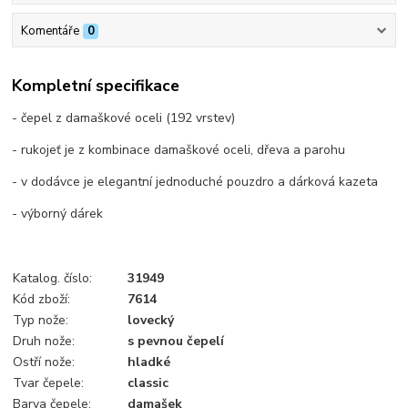
Komentáře
0
Kompletní specifikace
- čepel z damaškové oceli (192 vrstev)
- rukojeť je z kombinace damaškové oceli, dřeva a parohu
- v dodávce je elegantní jednoduché pouzdro a dárková kazeta
- výborný dárek
Katalog. číslo:
31949
Kód zboží:
7614
Typ nože:
lovecký
Druh nože:
s pevnou čepelí
Ostří nože:
hladké
Tvar čepele:
classic
Barva čepele:
damašek