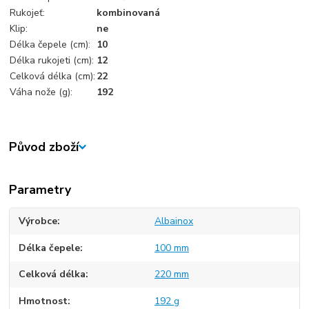
Rukojeť:
kombinovaná
Klip:
ne
Délka čepele (cm):
10
Délka rukojeti (cm):
12
Celková délka (cm):
22
Váha nože (g):
192
Původ zboží
Parametry
Výrobce
Albainox
Délka čepele
100 mm
Celková délka
220 mm
Hmotnost
192 g