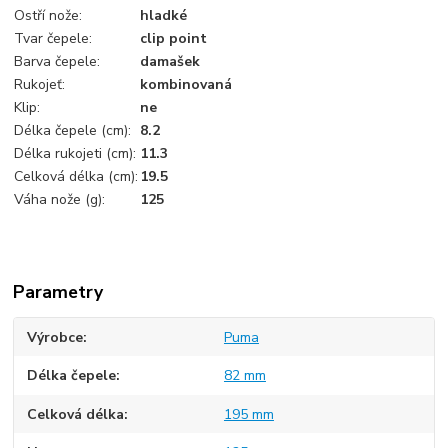
Ostří nože:
hladké
Tvar čepele:
clip point
Barva čepele:
damašek
Rukojeť:
kombinovaná
Klip:
ne
Délka čepele (cm):
8.2
Délka rukojeti (cm):
11.3
Celková délka (cm):
19.5
Váha nože (g):
125
Parametry
Výrobce
Puma
Délka čepele
82 mm
Celková délka
195 mm