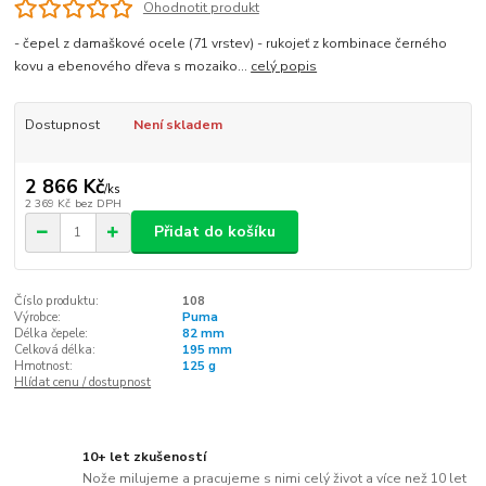
Ohodnotit produkt
- čepel z damaškové ocele (71 vrstev) - rukojeť z kombinace černého
kovu a ebenového dřeva s mozaiko...
celý popis
Dostupnost
Není skladem
2 866 Kč
/
ks
2 369 Kč
bez DPH
Přidat do košíku
Číslo produktu:
108
Výrobce:
Puma
Délka čepele:
82 mm
Celková délka:
195 mm
Hmotnost:
125 g
Hlídat cenu / dostupnost
10+ let zkušeností
Nože milujeme a pracujeme s nimi celý život a více než 10 let