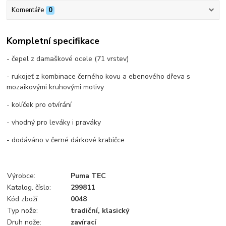
Komentáře
0
Kompletní specifikace
- čepel z damaškové ocele (71 vrstev)
- rukojeť z kombinace černého kovu a ebenového dřeva s
mozaikovými kruhovými motivy
- kolíček pro otvírání
- vhodný pro leváky i praváky
- dodáváno v černé dárkové krabičce
Výrobce:
Puma TEC
Katalog. číslo:
299811
Kód zboží:
0048
Typ nože:
tradiční, klasický
Druh nože:
zavírací