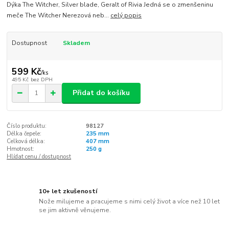
Dýka The Witcher, Silver blade, Geralt of Rivia Jedná se o zmenšeninu
meče The Witcher Nerezová neb...
celý popis
Dostupnost
Skladem
599 Kč
/
ks
495 Kč
bez DPH
Přidat do košíku
Číslo produktu:
98127
Délka čepele:
235 mm
Celková délka:
407 mm
Hmotnost:
250 g
Hlídat cenu / dostupnost
10+ let zkušeností
Nože milujeme a pracujeme s nimi celý život a více než 10 let
se jim aktivně věnujeme.