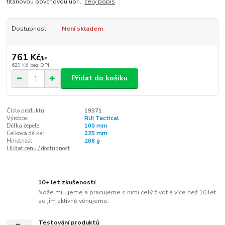
titanovou povchovou úpr...
celý popis
Dostupnost
Není skladem
761 Kč
/
ks
629 Kč
bez DPH
Přidat do košíku
Číslo produktu:
19371
Výrobce:
RUI Tactical
Délka čepele:
100 mm
Celková délka:
225 mm
Hmotnost:
208 g
Hlídat cenu / dostupnost
10+ let zkušeností
Nože milujeme a pracujeme s nimi celý život a více než 10 let
se jim aktivně věnujeme.
Testování produktů