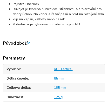
Pojistka Linerlock
Rukojeť je tvořena hliníkovými střenkami. Má tvarování pro
dobrý úchop. Na konci je řezač pásů a hrot na rozbíjení skla
klip na kapsu, kalhoty nebo pásek
V dodávce je nylonové pouzdro s logem RUI
Původ zboží
Parametry
Výrobce
RUI Tactical
Délka čepele
85 mm
Celková délka
195 mm
Hmotnost
125 g