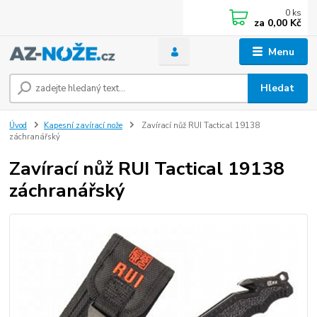
0
ks
za
0,00 Kč
Menu
Hledat
Úvod
Kapesní zavírací nože
Zavírací nůž RUI Tactical 19138
záchranářský
Zavírací nůž RUI Tactical 19138
záchranářský