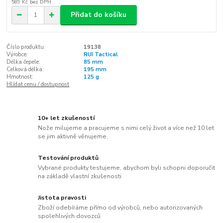
589 Kč
bez DPH
Přidat do košíku
Číslo produktu:
19138
Výrobce:
RUI Tactical
Délka čepele:
85 mm
Celková délka:
195 mm
Hmotnost:
125 g
Hlídat cenu / dostupnost
10+ let zkušeností
Nože milujeme a pracujeme s nimi celý život a více než 10 let
se jim aktivně věnujeme.
Testování produktů
Vybrané produkty testujeme, abychom byli schopni doporučit
na základě vlastní zkušenosti
Jistota pravosti
Zboží odebíráme přímo od výrobců, nebo autorizovaných
spolehlivých dovozců