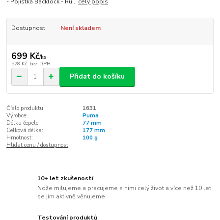
- Pojistka Backlock - Ru...
celý popis
Dostupnost
Není skladem
699 Kč
/
ks
578 Kč
bez DPH
Přidat do košíku
Číslo produktu:
1631
Výrobce:
Puma
Délka čepele:
77 mm
Celková délka:
177 mm
Hmotnost:
100 g
Hlídat cenu / dostupnost
10+ let zkušeností
Nože milujeme a pracujeme s nimi celý život a více než 10 let
se jim aktivně věnujeme.
Testování produktů