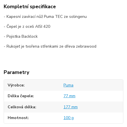
Kompletní specifikace
- Kapesní zavírací nůž Puma TEC ze solingenu
- Čepel je z oceli AISI 420
- Pojistka Backlock
- Rukojeť je tvořena střenkami ze dřeva zebrawood
Parametry
Výrobce
Puma
Délka čepele
77 mm
Celková délka
177 mm
Hmotnost
100 g