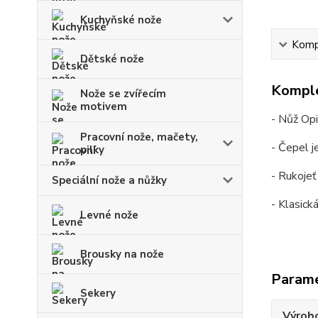
Kuchyňské nože
Kompl
Dětské nože
Komple
Nože se zvířecím
motivem
- Nůž Opi
Pracovní nože, mačety,
- Čepel j
pilky
- Rukoje
Speciální nože a nůžky
- Klasick
Levné nože
Brousky na nože
Param
Sekery
Výrob