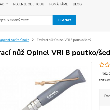
AKTY
RECENZE OBCHODU
POMÁHÁME
BLOG
Hledat
apesní zavírací nože
Zavírací nůž Opinel VRI 8 poutko/šedý
rací nůž Opinel VRI 8 poutko/še
- Nůž 
nerezo
Dos