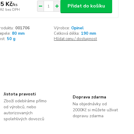
5 Kč
/
ks
Přidat do košíku
 Kč
bez DPH
roduktu:
001706
Výrobce:
Opinel
epele:
80 mm
Celková délka:
190 mm
st:
50 g
Hlídat cenu / dostupnost
Jistota pravosti
Doprava zdarma
Zboží odebíráme přímo
Na objednávky od
od výrobců, nebo
2000Kč si můžete užívat
autorizovaných
dopravu zdarma
spolehlivých dovozců