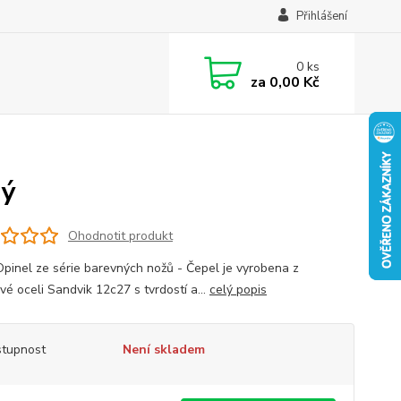
Přihlášení
0
ks
za
0,00 Kč
dý
Ohodnotit produkt
Opinel ze série barevných nožů - Čepel je vyrobena z
vé oceli Sandvik 12c27 s tvrdostí a...
celý popis
tupnost
Není skladem