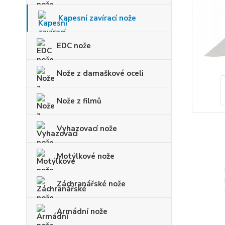
Kapesní zavírací nože
EDC nože
Nože z damaškové oceli
Nože z filmů
Vyhazovací nože
Motýlkové nože
Záchranářské nože
Armádní nože