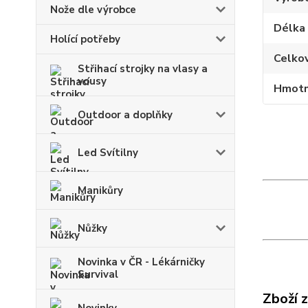
Nože dle výrobce
Délka
Holící potřeby
Celko
Střihací strojky na vlasy a
vousy
Hmotn
Outdoor a doplňky
Led Svítilny
Manikůry
Nůžky
Novinka v ČR - Lékárničky
Survival
Zboží 