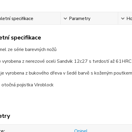
etní specifikace
Parametry
Ho
tní specifikace
nel ze série barevných nožů
e vyrobena z nerezové oceli Sandvik 12c27 s tvrdostí až 61HRC
ť je vyrobena z bukového dřeva v šedé barvě s koženým poutke
á otočná pojistka Viroblock
etry
ce
Opinel