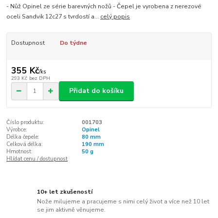
- Nůž Opinel ze série barevných nožů - Čepel je vyrobena z nerezové
oceli Sandvik 12c27 s tvrdostí a...
celý popis
Dostupnost
Do týdne
355 Kč
/
ks
293 Kč
bez DPH
Přidat do košíku
Číslo produktu:
001703
Výrobce:
Opinel
Délka čepele:
80 mm
Celková délka:
190 mm
Hmotnost:
50 g
Hlídat cenu / dostupnost
10+ let zkušeností
Nože milujeme a pracujeme s nimi celý život a více než 10 let
se jim aktivně věnujeme.