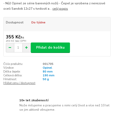
- Nůž Opinel ze série barevných nožů - Čepel je vyrobena z nerezové
oceli Sandvik 12c27 s tvrdostí a...
celý popis
Dostupnost
Do týdne
355 Kč
/
ks
293 Kč
bez DPH
Přidat do košíku
Číslo produktu:
001705
Výrobce:
Opinel
Délka čepele:
80 mm
Celková délka:
190 mm
Hmotnost:
50 g
Hlídat cenu / dostupnost
10+ let zkušeností
Nože milujeme a pracujeme s nimi celý život a více než 10 let
se jim aktivně věnujeme.