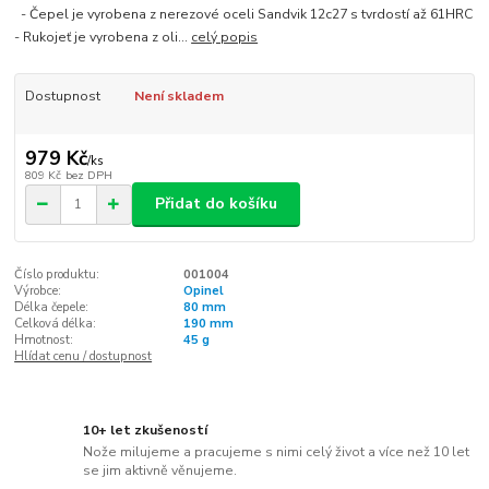
- Čepel je vyrobena z nerezové oceli Sandvik 12c27 s tvrdostí až 61HRC
- Rukojeť je vyrobena z oli...
celý popis
Dostupnost
Není skladem
979 Kč
/
ks
809 Kč
bez DPH
Přidat do košíku
Číslo produktu:
001004
Výrobce:
Opinel
Délka čepele:
80 mm
Celková délka:
190 mm
Hmotnost:
45 g
Hlídat cenu / dostupnost
10+ let zkušeností
Nože milujeme a pracujeme s nimi celý život a více než 10 let
se jim aktivně věnujeme.