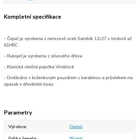
Kompletní specifikace
- Čepel je vyrobena z nerezové oceli Sandvik 12c27 s tvrdostí až
61HRC
- Rukojeť je vyrobena z olivového dřeva
- Klasická otočná pojistka Viroblock
- Dodáváno s koženkovým pouzdrem s karabinou a průvlekem na
opasek v dřevěném boxu
Parametry
Výrobce
Opinel
Délka čepele
80 mm