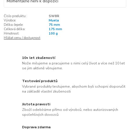
Momentálně není k dispozici
Číslo produktu:
SW8R
Výrobce:
Muela
Délka čepele:
75 mm
Celková délka:
175 mm
Hmotnost:
100 g
Hlídat cenu / dostupnost
10+ let zkušeností
Nože milujeme a pracujeme s nimi celý život a více než 10 let
se jim aktivně věnujeme.
Testování produktů
Vybrané produkty testujeme, abychom byli schopni doporučit
na základě vlastní zkušenosti
Jistota pravosti
Zboží odebíráme přímo od výrobců, nebo autorizovaných
spolehlivých dovozců
Doprava zdarma