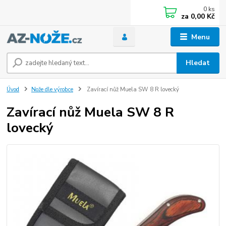
0
ks
za
0,00 Kč
Menu
Hledat
Úvod
Nože dle výrobce
Zavírací nůž Muela SW 8 R lovecký
Zavírací nůž Muela SW 8 R
lovecký