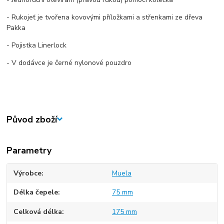
- Rukojeť je tvořena kovovými příložkami a střenkami ze dřeva
Pakka
- Pojistka Linerlock
- V dodávce je černé nylonové pouzdro
Původ zboží
Parametry
Výrobce
Muela
Délka čepele
75 mm
Celková délka
175 mm