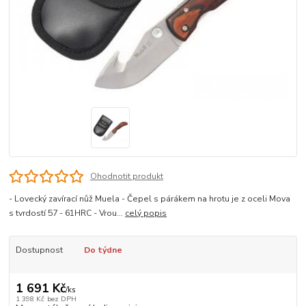
Ohodnotit produkt
- Lovecký zavírací nůž Muela - Čepel s párákem na hrotu je z oceli Mova
s tvrdostí 57 - 61HRC - Vrou...
celý popis
Dostupnost
Do týdne
1 691 Kč
/
ks
1 398 Kč
bez DPH