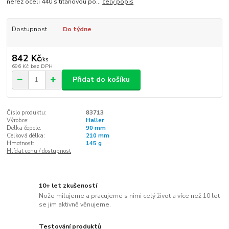
nerez oceli 440 s titanovou po...
celý popis
Dostupnost
Do týdne
842 Kč
/
ks
696 Kč
bez DPH
Přidat do košíku
Číslo produktu:
83713
Výrobce:
Haller
Délka čepele:
90 mm
Celková délka:
210 mm
Hmotnost:
145 g
Hlídat cenu / dostupnost
10+ let zkušeností
Nože milujeme a pracujeme s nimi celý život a více než 10 let
se jim aktivně věnujeme.
Testování produktů