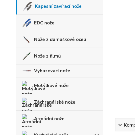
Kapesní zavírací nože
EDC nože
Nože z damaškové oceli
Nože z filmů
Vyhazovací nože
Motýlkové nože
Záchranářské nože
Armádní nože
Kompl