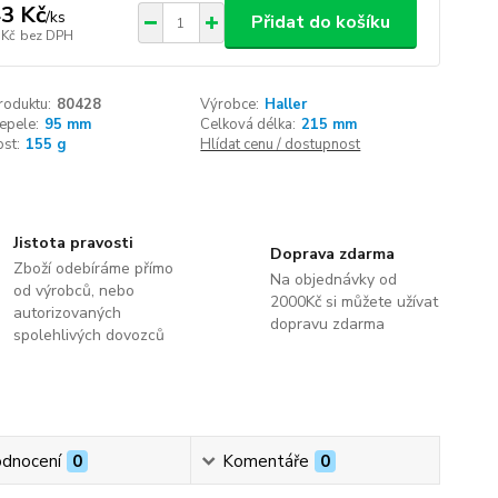
3 Kč
/
ks
Přidat do košíku
 Kč
bez DPH
roduktu:
80428
Výrobce:
Haller
epele:
95 mm
Celková délka:
215 mm
st:
155 g
Hlídat cenu / dostupnost
Jistota pravosti
Doprava zdarma
Zboží odebíráme přímo
Na objednávky od
od výrobců, nebo
2000Kč si můžete užívat
autorizovaných
dopravu zdarma
spolehlivých dovozců
dnocení
0
Komentáře
0