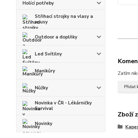
Holící potřeby
Střihací strojky na vlasy a
vousy
Outdoor a doplňky
Led Svítilny
Komen
Manikůry
Zatím nik
Přidat
Nůžky
Novinka v ČR - Lékárničky
Survival
Zboží 
Novinky
Kapes