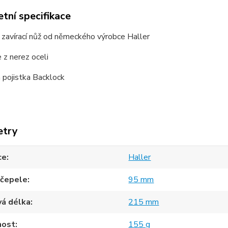
tní specifikace
 zavírací nůž od německého výrobce Haller
e z nerez oceli
á pojistka Backlock
etry
ce
Haller
 čepele
95 mm
vá délka
215 mm
ost
155 g