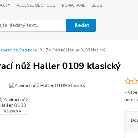
AKTY
RECENZE OBCHODU
POMÁHÁME
BLOG
Hledat
apesní zavírací nože
Zavírací nůž Haller 0109 klasický
rací nůž Haller 0109 klasický
- Kape
nerez o
Dos