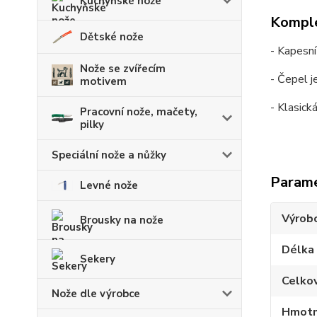
Kuchyňské nože
Komple
Dětské nože
- Kapesní
Nože se zvířecím
- Čepel j
motivem
- Klasick
Pracovní nože, mačety,
pilky
Speciální nože a nůžky
Param
Levné nože
Výrob
Brousky na nože
Délka
Sekery
Celko
Nože dle výrobce
Hmotn