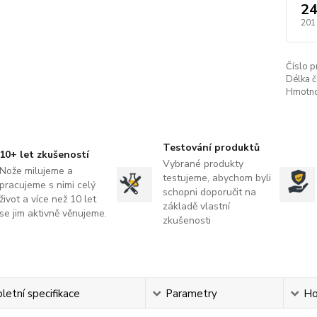
24
201
Číslo p
Délka č
Hmotno
Testování produktů
10+ let zkušeností
Vybrané produkty
Nože milujeme a
testujeme, abychom byli
pracujeme s nimi celý
schopni doporučit na
život a více než 10 let
základě vlastní
se jim aktivně věnujeme.
zkušenosti
etní specifikace
Parametry
Ho