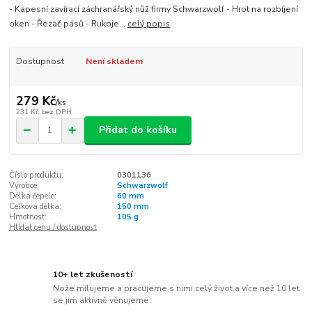
- Kapesní zavírací záchranářský nůž firmy Schwarzwolf - Hrot na rozbíjení
oken - Řezač pásů - Rukoje...
celý popis
Dostupnost
Není skladem
279 Kč
/
ks
231 Kč
bez DPH
Přidat do košíku
Číslo produktu:
0301136
Výrobce:
Schwarzwolf
Délka čepele:
60 mm
Celková délka:
150 mm
Hmotnost:
105 g
Hlídat cenu / dostupnost
10+ let zkušeností
Nože milujeme a pracujeme s nimi celý život a více než 10 let
se jim aktivně věnujeme.