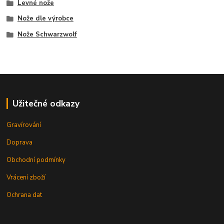
Levné nože
Nože dle výrobce
Nože Schwarzwolf
Užitečné odkazy
Gravírování
Doprava
Obchodní podmínky
Vrácení zboží
Ochrana dat