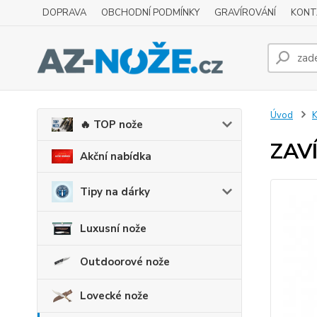
DOPRAVA
OBCHODNÍ PODMÍNKY
GRAVÍROVÁNÍ
KONT
Úvod
K
🔥 TOP nože
ZAV
Akční nabídka
Tipy na dárky
Luxusní nože
Outdoorové nože
Lovecké nože