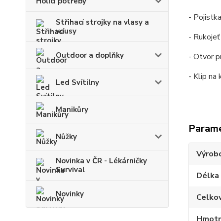
Holící potřeby
- Pojistk
Střihací strojky na vlasy a
vousy
- Rukojeť
Outdoor a doplňky
- Otvor 
- Klip na
Led Svítilny
Manikůry
Param
Nůžky
Výrob
Novinka v ČR - Lékárničky
Survival
Délka
Novinky
Celko
Hmotn