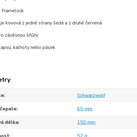
a Framelock
 je kovová z jedné strany šedá a z druhé červená
pro závěsnou šňůru
 kapsu, kalhoty nebo pásek
etry
ce
Schwarzwolf
 čepele
60 mm
vá délka
150 mm
ost
52 g