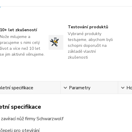
Testování produktů
10+ let zkušeností
Vybrané produkty
Nože milujeme a
testujeme, abychom byli
pracujeme s nimi celý
schopni doporučit na
život a více než 10 let
základě vlastní
se jim aktivně věnujeme.
zkušenosti
etní specifikace
Parametry
Ho
tní specifikace
 zavírací nůž firmy Schwarzwolf
 čepeli pro otevírání