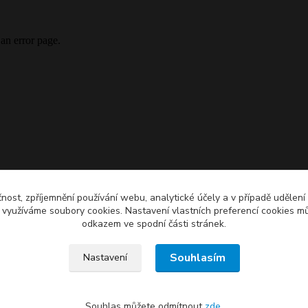
čnost, zpříjemnění používání webu, analytické účely a v případě udělení
y využíváme soubory cookies. Nastavení vlastních preferencí cookies mů
odkazem ve spodní části stránek.
Souhlasím
Nastavení
Souhlas můžete odmítnout
zde
.