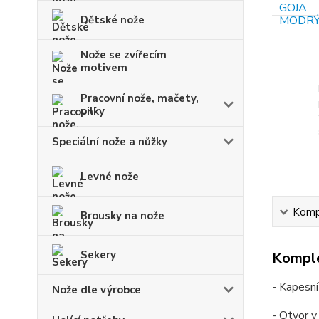
Dětské nože
Nože se zvířecím
motivem
Pracovní nože, mačety,
pilky
Speciální nože a nůžky
Levné nože
Kompl
Brousky na nože
Sekery
Komple
- Kapesní
Nože dle výrobce
- Otvor v