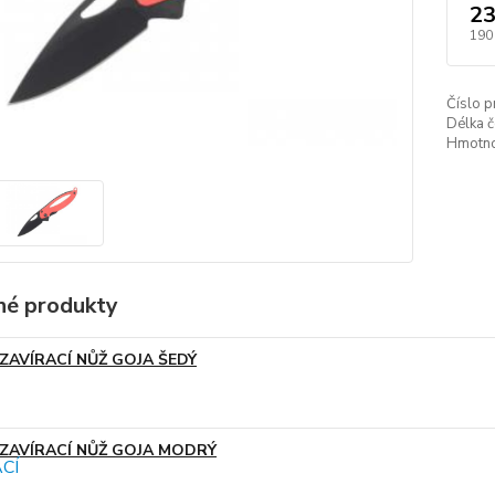
23
190
Číslo p
Délka č
Hmotno
é produkty
ZAVÍRACÍ NŮŽ GOJA ŠEDÝ
ZAVÍRACÍ NŮŽ GOJA MODRÝ