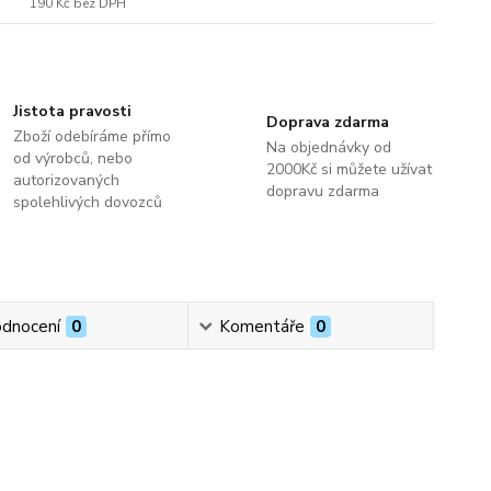
190 Kč
bez DPH
Jistota pravosti
Doprava zdarma
Zboží odebíráme přímo
Na objednávky od
od výrobců, nebo
2000Kč si můžete užívat
autorizovaných
dopravu zdarma
spolehlivých dovozců
dnocení
0
Komentáře
0