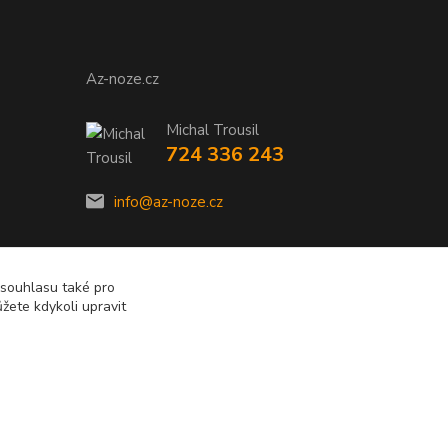
Az-noze.cz
Michal Trousil
724 336 243
info@az-noze.cz
 souhlasu také pro
žete kdykoli upravit
Vytvořeno na
Eshop-rychle.cz