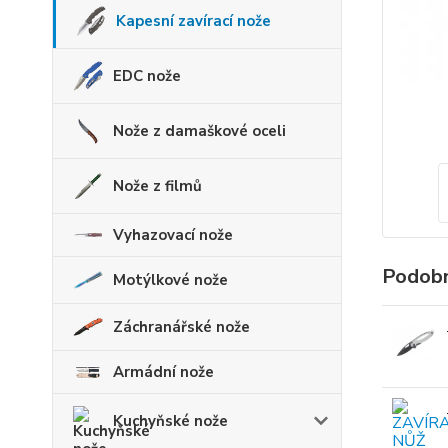
Kapesní zavírací nože
EDC nože
Nože z damaškové oceli
Nože z filmů
Vyhazovací nože
Podobn
Motýlkové nože
Záchranářské nože
Armádní nože
Kuchyňské nože