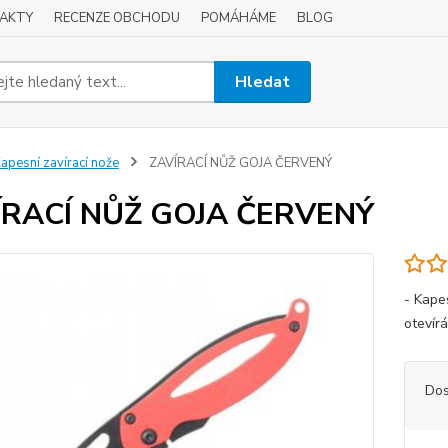
AKTY
RECENZE OBCHODU
POMÁHÁME
BLOG
Hledat
apesní zavírací nože
ZAVÍRACÍ NŮŽ GOJA ČERVENÝ
ÍRACÍ NŮŽ GOJA ČERVENÝ
- Kape
otevírá
Dos