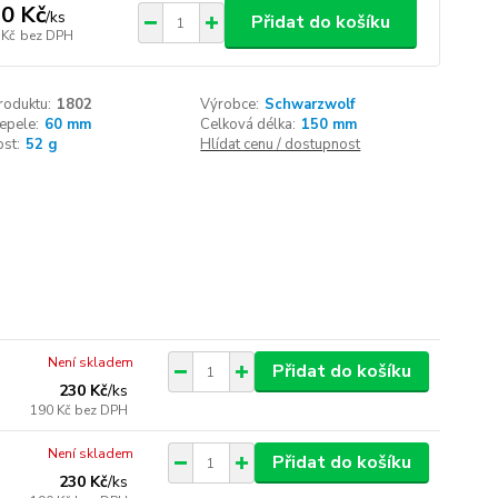
0 Kč
/
ks
Přidat do košíku
 Kč
bez DPH
roduktu:
1802
Výrobce:
Schwarzwolf
epele:
60 mm
Celková délka:
150 mm
st:
52 g
Hlídat cenu / dostupnost
Není skladem
Přidat do košíku
230 Kč
/
ks
190 Kč
bez DPH
Není skladem
Přidat do košíku
230 Kč
/
ks