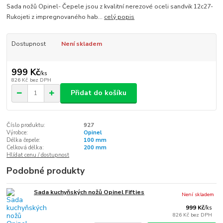
Sada nožů Opinel- Čepele jsou z kvalitní nerezové oceli sandvik 12c27-
Rukojeti z impregnovaného hab...
celý popis
Dostupnost
Není skladem
999 Kč
/
ks
826 Kč
bez DPH
Přidat do košíku
Číslo produktu:
927
Výrobce:
Opinel
Délka čepele:
100 mm
Celková délka:
200 mm
Hlídat cenu / dostupnost
Podobné produkty
Sada kuchyňských nožů Opinel Fifties
Není skladem
999 Kč
/
ks
826 Kč
bez DPH