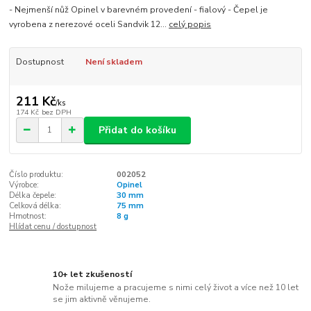
- Nejmenší nůž Opinel v barevném provedení - fialový - Čepel je
vyrobena z nerezové oceli Sandvik 12...
celý popis
Dostupnost
Není skladem
211 Kč
/
ks
174 Kč
bez DPH
Přidat do košíku
Číslo produktu:
002052
Výrobce:
Opinel
Délka čepele:
30 mm
Celková délka:
75 mm
Hmotnost:
8 g
Hlídat cenu / dostupnost
10+ let zkušeností
Nože milujeme a pracujeme s nimi celý život a více než 10 let
se jim aktivně věnujeme.