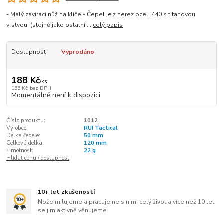
- Malý zavírací nůž na klíče - Čepel je z nerez oceli 440 s titanovou
vrstvou (stejně jako ostatní ...
celý popis
Dostupnost
Vyprodáno
188 Kč
/
ks
155 Kč
bez DPH
Momentálně není k dispozici
Číslo produktu:
1012
Výrobce:
RUI Tactical
Délka čepele:
50 mm
Celková délka:
120 mm
Hmotnost:
22 g
Hlídat cenu / dostupnost
10+ let zkušeností
Nože milujeme a pracujeme s nimi celý život a více než 10 let
se jim aktivně věnujeme.