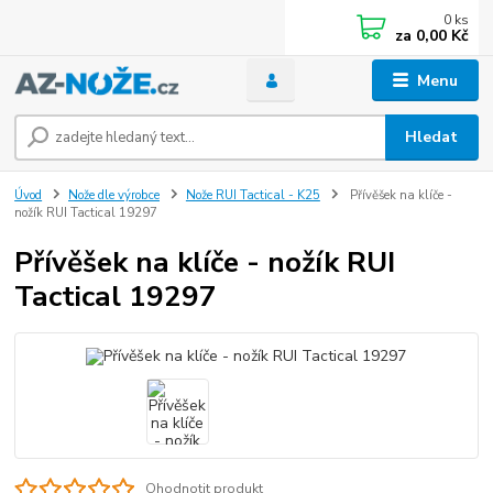
0
ks
za
0,00 Kč
Menu
Hledat
Úvod
Nože dle výrobce
Nože RUI Tactical - K25
Přívěšek na klíče -
nožík RUI Tactical 19297
Přívěšek na klíče - nožík RUI
Tactical 19297
Ohodnotit produkt