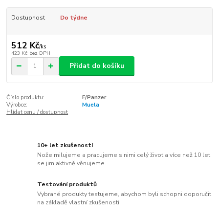
Dostupnost
Do týdne
512 Kč
/
ks
423 Kč
bez DPH
Přidat do košíku
Číslo produktu:
F/Panzer
Výrobce:
Muela
Hlídat cenu / dostupnost
10+ let zkušeností
Nože milujeme a pracujeme s nimi celý život a více než 10 let
se jim aktivně věnujeme.
Testování produktů
Vybrané produkty testujeme, abychom byli schopni doporučit
na základě vlastní zkušenosti