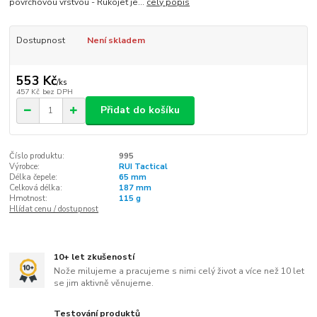
povrchovou vrstvou - Rukojeť je...
celý popis
Dostupnost
Není skladem
553 Kč
/
ks
457 Kč
bez DPH
Přidat do košíku
Číslo produktu:
995
Výrobce:
RUI Tactical
Délka čepele:
65 mm
Celková délka:
187 mm
Hmotnost:
115 g
Hlídat cenu / dostupnost
10+ let zkušeností
Nože milujeme a pracujeme s nimi celý život a více než 10 let
se jim aktivně věnujeme.
Testování produktů