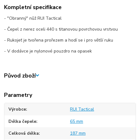
Kompletní specifikace
- "Obranný" nůž RUI Tactical
- Čepel z nerez oceli 440 s titanovou povrchovou vrstvou
- Rukojeť je tvořena prořezem a hodí se i pro větší ruku
- V dodávce je nylonové pouzdro na opasek
Původ zboží
Parametry
Výrobce
RUI Tactical
Délka čepele
65 mm
Celková délka
187 mm