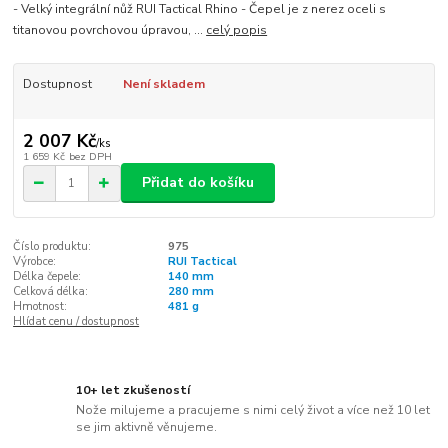
- Velký integrální nůž RUI Tactical Rhino - Čepel je z nerez oceli s
titanovou povrchovou úpravou, ...
celý popis
Dostupnost
Není skladem
2 007 Kč
/
ks
1 659 Kč
bez DPH
Přidat do košíku
Číslo produktu:
975
Výrobce:
RUI Tactical
Délka čepele:
140 mm
Celková délka:
280 mm
Hmotnost:
481 g
Hlídat cenu / dostupnost
10+ let zkušeností
Nože milujeme a pracujeme s nimi celý život a více než 10 let
se jim aktivně věnujeme.