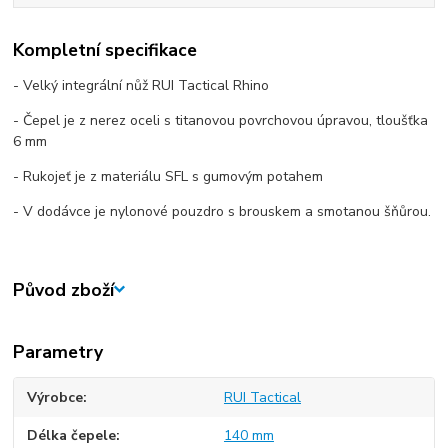
Kompletní specifikace
- Velký integrální nůž RUI Tactical Rhino
- Čepel je z nerez oceli s titanovou povrchovou úpravou, tloušťka
6 mm
- Rukojeť je z materiálu SFL s gumovým potahem
- V dodávce je nylonové pouzdro s brouskem a smotanou šňůrou.
Původ zboží
Parametry
Výrobce
RUI Tactical
Délka čepele
140 mm