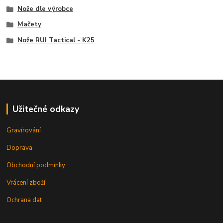
Nože dle výrobce
Mačety
Nože RUI Tactical - K25
Užitečné odkazy
Gravírování
Doprava
Obchodní podmínky
Vrácení zboží
Ochrana dat