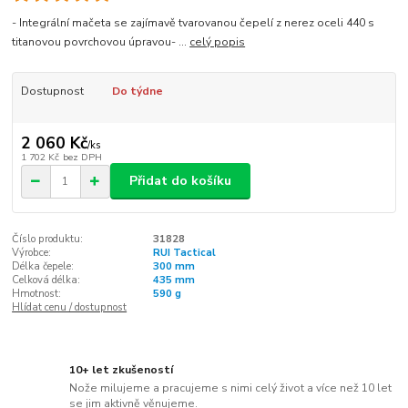
- Integrální mačeta se zajímavě tvarovanou čepelí z nerez oceli 440 s
titanovou povrchovou úpravou- ...
celý popis
Dostupnost
Do týdne
2 060 Kč
/
ks
1 702 Kč
bez DPH
Přidat do košíku
Číslo produktu:
31828
Výrobce:
RUI Tactical
Délka čepele:
300 mm
Celková délka:
435 mm
Hmotnost:
590 g
Hlídat cenu / dostupnost
10+ let zkušeností
Nože milujeme a pracujeme s nimi celý život a více než 10 let
se jim aktivně věnujeme.