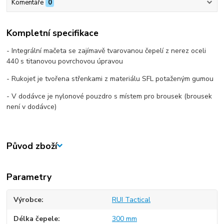
Komentáře
0
Kompletní specifikace
- Integrální mačeta se zajímavě tvarovanou čepelí z nerez oceli
440 s titanovou povrchovou úpravou
- Rukojeť je tvořena střenkami z materiálu SFL potaženým gumou
- V dodávce je nylonové pouzdro s místem pro brousek (brousek
není v dodávce)
Původ zboží
Parametry
Výrobce
RUI Tactical
Délka čepele
300 mm