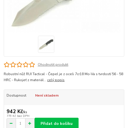
Ohodnotit produkt
Robustní nůž RUI Tactical - Čepel je z oceli 7cr18 Mo-Va s tvrdostí 56 - 58
HRC - Rukojeť z materiál...
celý popis
Dostupnost
Není skladem
942 Kč
/
ks
779 Kč
bez DPH
Přidat do košíku