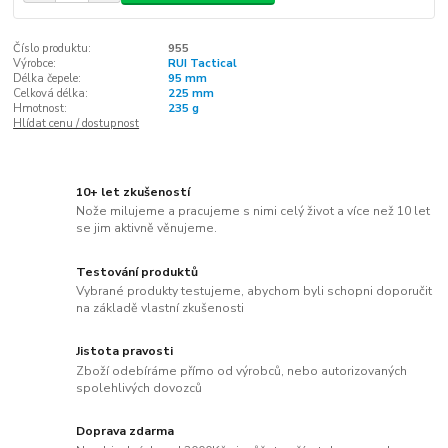
Číslo produktu:
955
Výrobce:
RUI Tactical
Délka čepele:
95 mm
Celková délka:
225 mm
Hmotnost:
235 g
Hlídat cenu / dostupnost
10+ let zkušeností
Nože milujeme a pracujeme s nimi celý život a více než 10 let
se jim aktivně věnujeme.
Testování produktů
Vybrané produkty testujeme, abychom byli schopni doporučit
na základě vlastní zkušenosti
Jistota pravosti
Zboží odebíráme přímo od výrobců, nebo autorizovaných
spolehlivých dovozců
Doprava zdarma