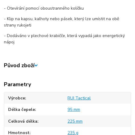
- Otevírání pomocí oboustranného kolíčku
- Klip na kapsu, kalhoty nebo pásek, který lze umístit na obě
strany rukojeti
- Dodáváno v plechové krabičče, která vypadá jako energetický
nápoj
Původ zboží
Parametry
Výrobce
RUI Tactical
Délka čepele
95 mm
Celková délka
225 mm
Hmotnost
235 g