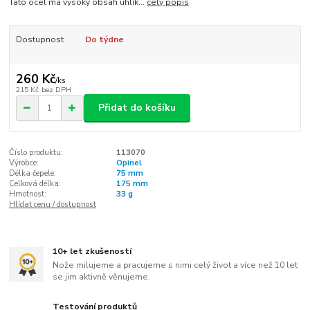
Tato ocel má vysoký obsah uhlík...
celý popis
Dostupnost
Do týdne
260 Kč
/
ks
215 Kč
bez DPH
Přidat do košíku
Číslo produktu:
113070
Výrobce:
Opinel
Délka čepele:
75 mm
Celková délka:
175 mm
Hmotnost:
33 g
Hlídat cenu / dostupnost
10+ let zkušeností
Nože milujeme a pracujeme s nimi celý život a více než 10 let
se jim aktivně věnujeme.
Testování produktů