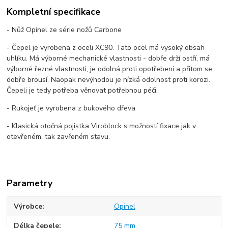
Kompletní specifikace
- Nůž Opinel ze série nožů Carbone
- Čepel je vyrobena z oceli XC90. Tato ocel má vysoký obsah
uhlíku. Má výborné mechanické vlastnosti - dobře drží ostří, má
výborné řezné vlastnosti, je odolná proti opotřebení a přitom se
dobře brousí. Naopak nevýhodou je nízká odolnost proti korozi.
Čepeli je tedy potřeba věnovat potřebnou péči.
- Rukojeť je vyrobena z bukového dřeva
- Klasická otočná pojistka Viroblock s možností fixace jak v
otevřeném, tak zavřeném stavu.
Parametry
Výrobce
Opinel
Délka čepele
75 mm