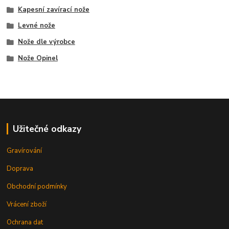
Kapesní zavírací nože
Levné nože
Nože dle výrobce
Nože Opinel
Užitečné odkazy
Gravírování
Doprava
Obchodní podmínky
Vrácení zboží
Ochrana dat