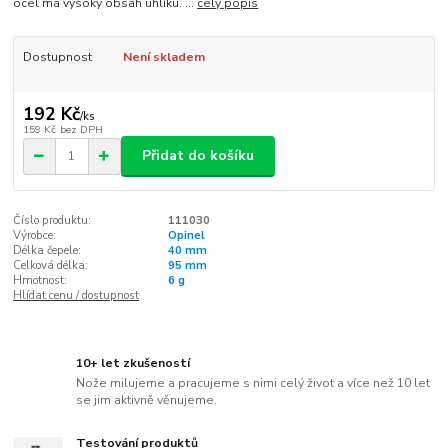
ocel má vysoký obsah uhlíku. ...
celý popis
Dostupnost
Není skladem
192 Kč
/
ks
159 Kč
bez DPH
Přidat do košíku
Číslo produktu:
111030
Výrobce:
Opinel
Délka čepele:
40 mm
Celková délka:
95 mm
Hmotnost:
6 g
Hlídat cenu / dostupnost
10+ let zkušeností
Nože milujeme a pracujeme s nimi celý život a více než 10 let
se jim aktivně věnujeme.
Testování produktů