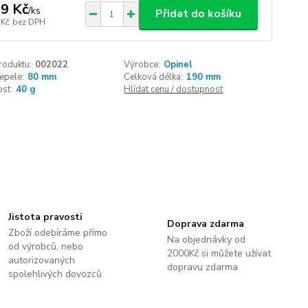
9 Kč
/
ks
Přidat do košíku
 Kč
bez DPH
roduktu:
002022
Výrobce:
Opinel
epele:
80 mm
Celková délka:
190 mm
st:
40 g
Hlídat cenu / dostupnost
Jistota pravosti
Doprava zdarma
Zboží odebíráme přímo
Na objednávky od
od výrobců, nebo
2000Kč si můžete užívat
autorizovaných
dopravu zdarma
spolehlivých dovozců