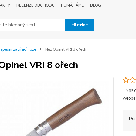
AKTY
RECENZE OBCHODU
POMÁHÁME
BLOG
Hledat
apesní zavírací nože
Nůž Opinel VRI 8 ořech
Opinel VRI 8 ořech
- Nůž 
vyrobe
Dos