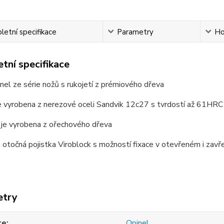
etní specifikace
Parametry
Ho
tní specifikace
nel ze série nožů s rukojetí z prémiového dřeva
e vyrobena z nerezové oceli Sandvik 12c27 s tvrdostí až 61HRC
 je vyrobena z ořechového dřeva
á otočná pojistka Viroblock s možností fixace v otevřeném i zav
etry
ce
Opinel