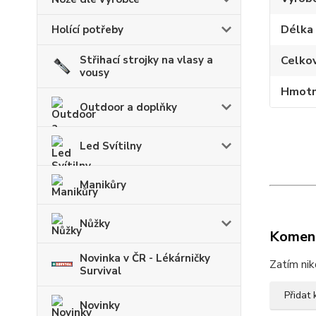
Délka
Holící potřeby
Střihací strojky na vlasy a
Celko
vousy
Hmotn
Outdoor a doplňky
Led Svítilny
Manikůry
Nůžky
Komen
Novinka v ČR - Lékárničky
Zatím nik
Survival
Přidat
Novinky