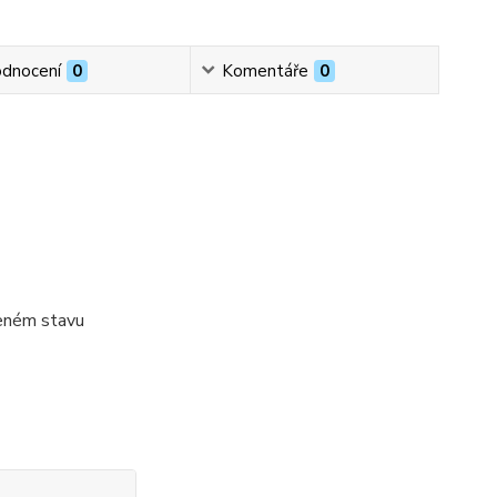
dnocení
0
Komentáře
0
řeném stavu