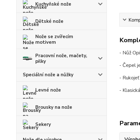
Kuchyňské nože
Kompl
Dětské nože
Nože se zvířecím
Komple
motivem
- Nůž Opi
Pracovní nože, mačety,
pilky
- Čepel j
Speciální nože a nůžky
- Rukojeť
Levné nože
- Klasick
Brousky na nože
Param
Sekery
Výrob
Nože dle výrobce