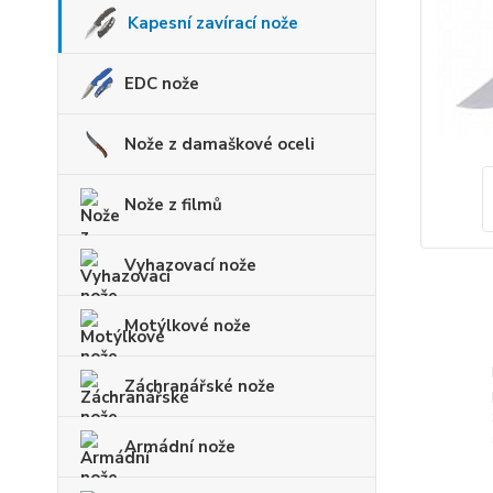
Kapesní zavírací nože
EDC nože
Nože z damaškové oceli
Nože z filmů
Vyhazovací nože
Motýlkové nože
Záchranářské nože
Armádní nože