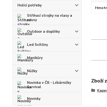
Holící potřeby
Hmotn
Střihací strojky na vlasy a
vousy
Outdoor a doplňky
Led Svítilny
Manikůry
Nůžky
Zboží 
Novinka v ČR - Lékárničky
Survival
Kapes
Novinky