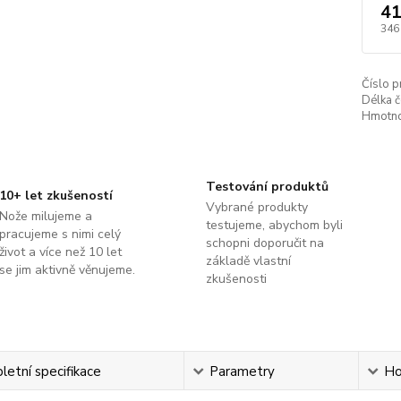
41
346
Číslo p
Délka č
Hmotno
Testování produktů
10+ let zkušeností
Vybrané produkty
Nože milujeme a
testujeme, abychom byli
pracujeme s nimi celý
schopni doporučit na
život a více než 10 let
základě vlastní
se jim aktivně věnujeme.
zkušenosti
etní specifikace
Parametry
Ho