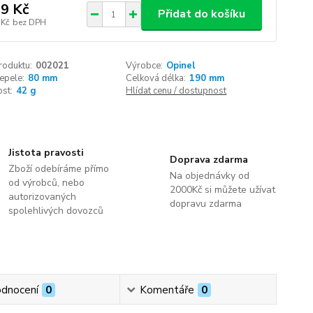
9 Kč
Přidat do košíku
 Kč
bez DPH
roduktu:
002021
Výrobce:
Opinel
epele:
80 mm
Celková délka:
190 mm
st:
42 g
Hlídat cenu / dostupnost
Jistota pravosti
Doprava zdarma
Zboží odebíráme přímo
Na objednávky od
od výrobců, nebo
2000Kč si můžete užívat
autorizovaných
dopravu zdarma
spolehlivých dovozců
dnocení
0
Komentáře
0