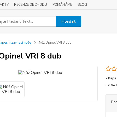
AKTY
RECENZE OBCHODU
POMÁHÁME
BLOG
Hledat
apesní zavírací nože
Nůž Opinel VRI 8 dub
Opinel VRI 8 dub
- Kape
nerez 
Dos