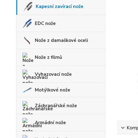
Kapesní zavírací nože
EDC nože
Nože z damaškové oceli
Nože z filmů
Vyhazovací nože
Motýlkové nože
Záchranářské nože
Armádní nože
Kompl