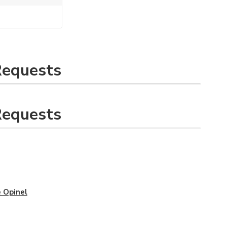
Requests
Requests
 Opinel