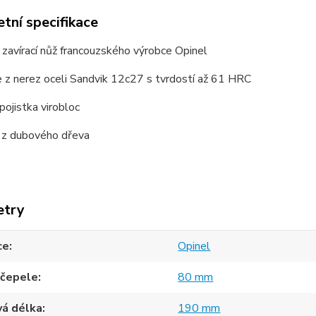
tní specifikace
 zavírací nůž francouzského výrobce Opinel
e z nerez oceli Sandvik 12c27 s tvrdostí až 61 HRC
pojistka virobloc
ť z dubového dřeva
etry
ce
Opinel
 čepele
80 mm
vá délka
190 mm