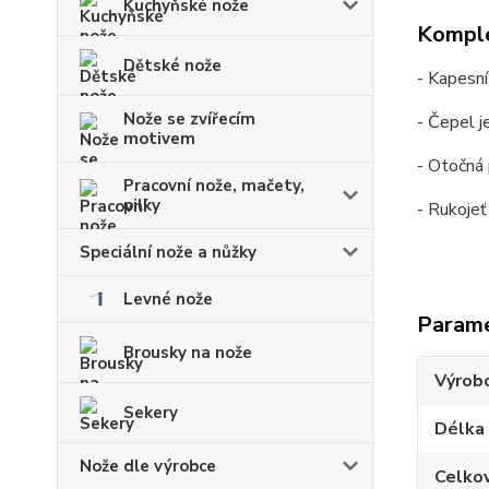
Kuchyňské nože
Komple
Dětské nože
- Kapesní
Nože se zvířecím
- Čepel j
motivem
- Otočná 
Pracovní nože, mačety,
pilky
- Rukoje
Speciální nože a nůžky
Levné nože
Param
Brousky na nože
Výrob
Sekery
Délka
Nože dle výrobce
Celko