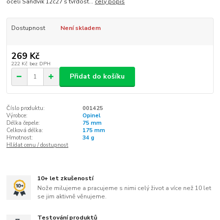
oceli Sandvik 12c27 s tvrdost...
celý popis
Dostupnost
Není skladem
269 Kč
222 Kč
bez DPH
Přidat do košíku
Číslo produktu:
001425
Výrobce:
Opinel
Délka čepele:
75 mm
Celková délka:
175 mm
Hmotnost:
34 g
Hlídat cenu / dostupnost
10+ let zkušeností
Nože milujeme a pracujeme s nimi celý život a více než 10 let
se jim aktivně věnujeme.
Testování produktů