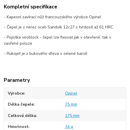
Kompletní specifikace
- Kapesní zavírací nůž francouzského výrobce Opinel
- Čepel je z nerez oceli Sandvik 12c27 s tvrdostí až 61 HRC
- Pojistka viroblock - čepel lze fixovat jak v otevřené, tak v
zavřené poloze
- Rukojeť je z bukového dřeva v zelené barvě
Parametry
Výrobce
Opinel
Délka čepele
75 mm
Celková délka
175 mm
Hmotnost
34 g