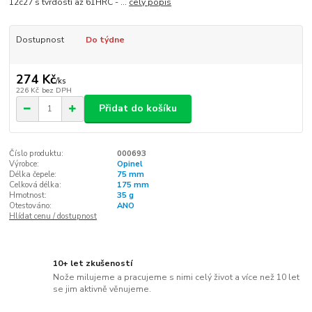
12c27 s tvrdostí až 61HRC - ...
celý popis
Dostupnost
Do týdne
274 Kč
/
ks
226 Kč
bez DPH
Přidat do košíku
Číslo produktu:
000693
Výrobce:
Opinel
Délka čepele:
75 mm
Celková délka:
175 mm
Hmotnost:
35 g
Otestováno:
ANO
Hlídat cenu / dostupnost
10+ let zkušeností
Nože milujeme a pracujeme s nimi celý život a více než 10 let
se jim aktivně věnujeme.