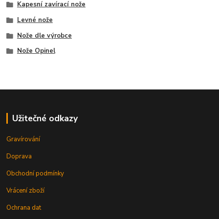
Kapesní zavírací nože
Levné nože
Nože dle výrobce
Nože Opinel
Užitečné odkazy
Gravírování
Doprava
Obchodní podmínky
Vrácení zboží
Ochrana dat