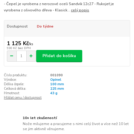
- Čepel je vyrobena z nerozové oceli Sandvik 12c27 - Rukojeť je
vyrobena z olivového dřeva - Klasick...
celý popis
Dostupnost
Do týdne
1 125 Kč
/
ks
930 Kč
bez DPH
Přidat do košíku
Číslo produktu:
001090
Výrobce:
Opinel
Délka čepele:
100 mm
Celková délka:
225 mm
Hmotnost:
43 g
Hlídat cenu / dostupnost
10+ let zkušeností
Nože milujeme a pracujeme s nimi celý život a více než 10 let
se jim aktivně věnujeme.