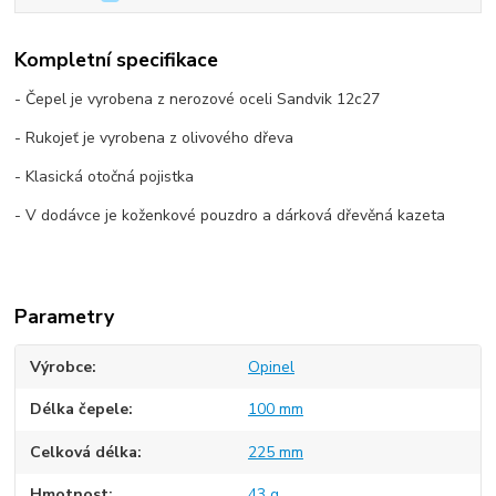
Kompletní specifikace
- Čepel je vyrobena z nerozové oceli Sandvik 12c27
- Rukojeť je vyrobena z olivového dřeva
- Klasická otočná pojistka
- V dodávce je koženkové pouzdro a dárková dřevěná kazeta
Parametry
Výrobce
Opinel
Délka čepele
100 mm
Celková délka
225 mm
Hmotnost
43 g