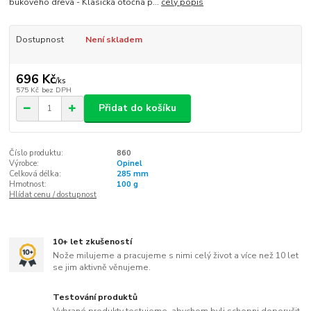
bukového dřeva - Klasická otočná p...
celý popis
Dostupnost
Není skladem
696 Kč
/
ks
575 Kč
bez DPH
Přidat do košíku
Číslo produktu:
860
Výrobce:
Opinel
Celková délka:
285 mm
Hmotnost:
100 g
Hlídat cenu / dostupnost
10+ let zkušeností
Nože milujeme a pracujeme s nimi celý život a více než 10 let
se jim aktivně věnujeme.
Testování produktů
Vybrané produkty testujeme, abychom byli schopni doporučit