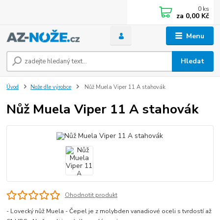
0
ks
za
0,00 Kč
Menu
Hledat
Úvod
Nože dle výrobce
Nůž Muela Viper 11 A stahovák
Nůž Muela Viper 11 A stahovák
Ohodnotit produkt
- Lovecký nůž Muela - Čepel je z molybden vanadiové oceli s tvrdostí až