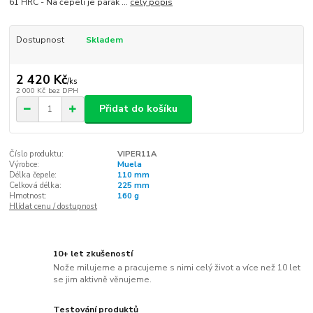
61 HRC - Na čepeli je párák ...
celý popis
Dostupnost
Skladem
2 420 Kč
/
ks
2 000 Kč
bez DPH
Přidat do košíku
Číslo produktu:
VIPER11A
Výrobce:
Muela
Délka čepele:
110 mm
Celková délka:
225 mm
Hmotnost:
160 g
Hlídat cenu / dostupnost
10+ let zkušeností
Nože milujeme a pracujeme s nimi celý život a více než 10 let
se jim aktivně věnujeme.
Testování produktů